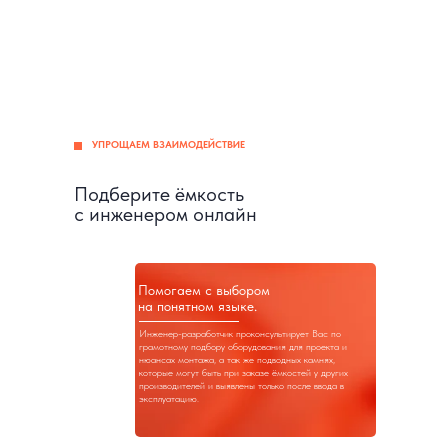
УПРОЩАЕМ ВЗАИМОДЕЙСТВИЕ
Подберите ёмкость
с инженером онлайн
Помогаем с выбором
на понятном языке.
Инженер-разработчик проконсультирует Вас по
грамотному подбору оборудования для проекта и
нюансах монтажа, а так же подводных камнях,
которые могут быть при заказе ёмкостей у других
производителей и выявлены только после ввода в
эксплуатацию.