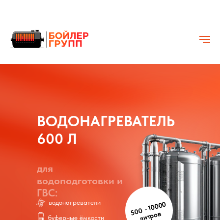
ВОДОНАГРЕВАТЕЛЬ
600 Л
для
водоподготовки и
ГВС:
водонагреватели
500 - 10000
литров
буферные ёмкости