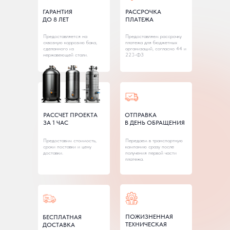
ГАРАНТИЯ
РАССРОЧКА
ДО 8 ЛЕТ
ПЛАТЕЖА
Предоставляется на
Предоставляем рассрочку
сквозную коррозию бака,
платежа для бюджетных
сделанного из
организаций, согласно 44 и
нержавеющей стали.
223-ФЗ
РАССЧЕТ ПРОЕКТА
ОТПРАВКА
ЗА 1 ЧАС
В ДЕНЬ ОБРАЩЕНИЯ
Предоставим стоимость,
Передаем в транспортную
сроки поставки и цену
кампанию сразу после
доставки.
получения первой части
платежа.
ПОЖИЗНЕННАЯ
БЕСПЛАТНАЯ
ТЕХНИЧЕСКАЯ
ДОСТАВКА