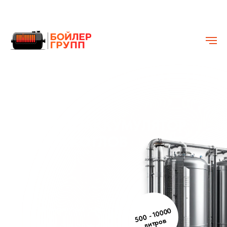
ТЕПЛОАККУМУЛЯТОР
ДЛЯ КОТЛОВ
для
водоподготовки и
ГВС:
водонагреватели
500 - 10000
литров
буферные ёмкости