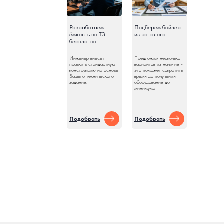
Разработаем
Подберем бойлер
ёмкость по ТЗ
из каталога
бесплатно
Инженер внесет
Предложим несколько
правки в стандартную
вариантов из наличия -
конструкцию на основе
это поможет сократить
Вашего технического
время до получения
задания.
оборудования до
минимума
Подобрать
Подобрать