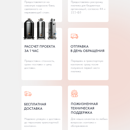
Предоставляется на
Предоставляем рассрочку
сквозную коррозию бака,
платежа для бюджетных
сделанного из
организаций, согласно 44 и
нержавеющей стали.
223-ФЗ
РАССЧЕТ ПРОЕКТА
ОТПРАВКА
ЗА 1 ЧАС
В ДЕНЬ ОБРАЩЕНИЯ
Предоставим стоимость,
Передаем в транспортную
сроки поставки и цену
кампанию сразу после
доставки.
получения первой части
платежа.
ПОЖИЗНЕННАЯ
БЕСПЛАТНАЯ
ТЕХНИЧЕСКАЯ
ДОСТАВКА
ПОДДЕРЖКА
Надежно упакуем и доставим
Для наших клиентов по любым
до терминала транспортной
вопросам монтажа и
компании.
обслуживания.