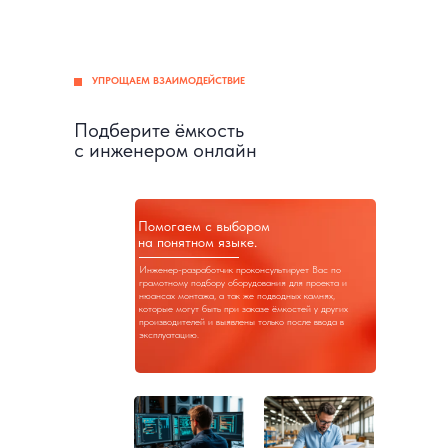
УПРОЩАЕМ ВЗАИМОДЕЙСТВИЕ
Подберите ёмкость
с инженером онлайн
Помогаем с выбором
на понятном языке.
Инженер-разработчик проконсультирует Вас по
грамотному подбору оборудования для проекта и
нюансах монтажа, а так же подводных камнях,
которые могут быть при заказе ёмкостей у других
производителей и выявлены только после ввода в
эксплуатацию.