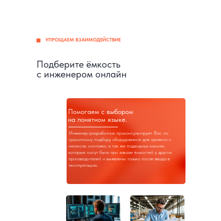
УПРОЩАЕМ ВЗАИМОДЕЙСТВИЕ
Подберите ёмкость
с инженером онлайн
Помогаем с выбором
на понятном языке.
Инженер-разработчик проконсультирует Вас по
грамотному подбору оборудования для проекта и
нюансах монтажа, а так же подводных камнях,
которые могут быть при заказе ёмкостей у других
производителей и выявлены только после ввода в
эксплуатацию.