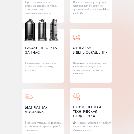
Предоставляется на
Предоставляем рассрочку
сквозную коррозию бака,
платежа для бюджетных
сделанного из
организаций, согласно 44 и
нержавеющей стали.
223-ФЗ
РАССЧЕТ ПРОЕКТА
ОТПРАВКА
ЗА 1 ЧАС
В ДЕНЬ ОБРАЩЕНИЯ
Предоставим стоимость,
Передаем в транспортную
сроки поставки и цену
кампанию сразу после
доставки.
получения первой части
платежа.
ПОЖИЗНЕННАЯ
БЕСПЛАТНАЯ
ТЕХНИЧЕСКАЯ
ДОСТАВКА
ПОДДЕРЖКА
Надежно упакуем и доставим
Для наших клиентов по любым
до терминала транспортной
вопросам монтажа и
компании.
обслуживания.