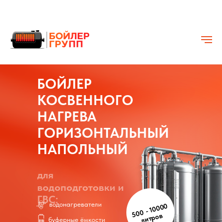
БОЙЛЕР
КОСВЕННОГО
НАГРЕВА
ГОРИЗОНТАЛЬНЫЙ
НАПОЛЬНЫЙ
для
водоподготовки и
ГВС:
водонагреватели
500 - 10000
литров
буферные ёмкости