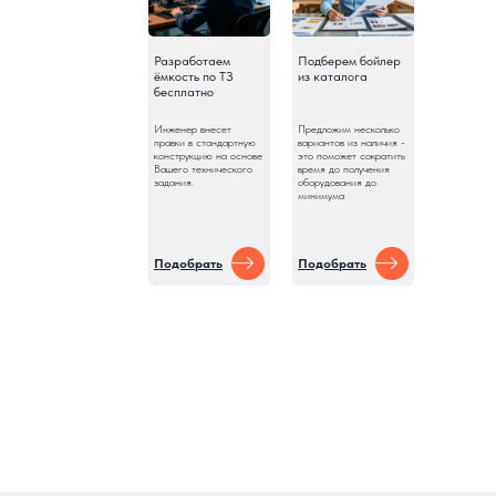
Разработаем
Подберем бойлер
ёмкость по ТЗ
из каталога
бесплатно
Инженер внесет
Предложим несколько
правки в стандартную
вариантов из наличия -
конструкцию на основе
это поможет сократить
Вашего технического
время до получения
задания.
оборудования до
минимума
Подобрать
Подобрать