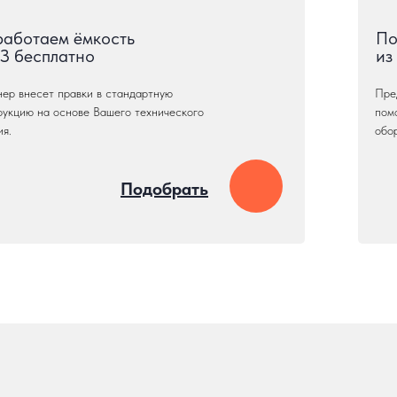
работаем ёмкость
По
ТЗ бесплатно
из
ер внесет правки в стандартную
Пре
рукцию на основе Вашего технического
пом
ия.
обо
Подобрать