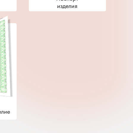
изделия
елие