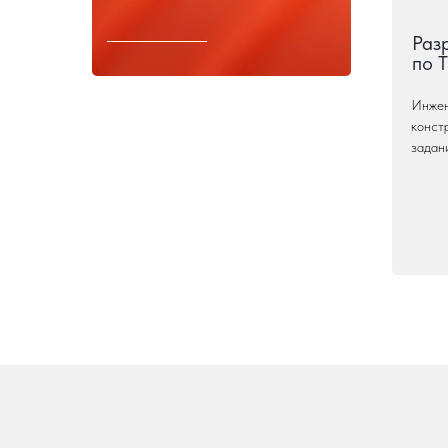
Раз
по 
Инжен
конст
задан