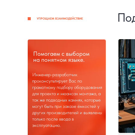
Под
УПРОЩАЕМ ВЗАИМОДЕЙСТВИЕ
Помогаем с выбором
на понятном языке.
Инженер-разработчик
проконсультирует Вас по
грамотному подбору оборудования
для проекта и нюансах монтажа, а
так же подводных камнях, которые
могут быть при заказе ёмкостей у
других производителей и выявлены
только после ввода в
эксплуатацию.