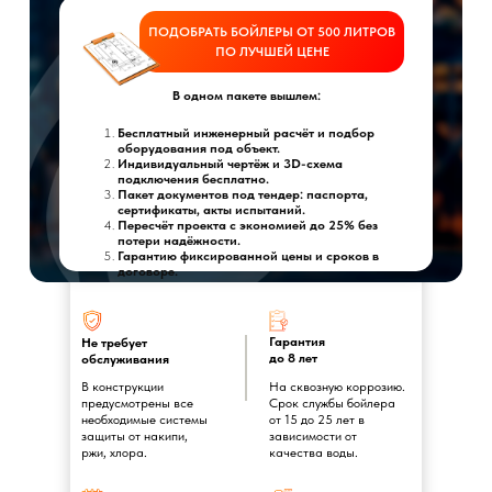
ПОДОБРАТЬ БОЙЛЕРЫ ОТ 500 ЛИТРОВ
ПО ЛУЧШЕЙ ЦЕНЕ
В одном пакете вышлем:
Бесплатный инженерный расчёт и подбор
оборудования под объект.
Индивидуальный чертёж и 3D-схема
подключения бесплатно.
Пакет документов под тендер: паспорта,
сертификаты, акты испытаний.
Пересчёт проекта с экономией до 25% без
потери надёжности.
Гарантию фиксированной цены и сроков в
договоре.
Гарантия
Не требует
до 8 лет
обслуживания
В конструкции
На сквозную коррозию.
предусмотрены все
Срок службы бойлера
необходимые системы
от 15 до 25 лет в
защиты от накипи,
зависимости от
ржи, хлора.
качества воды.