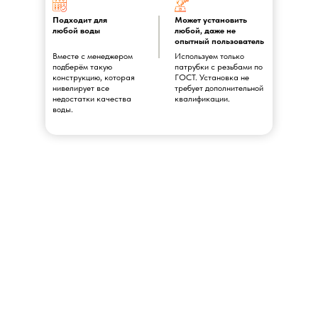
Подходит для
Может установить
любой воды
любой, даже не
опытный пользователь
Вместе с менеджером
Используем только
подберём такую
патрубки с резьбами по
конструкцию, которая
ГОСТ. Установка не
нивелирует все
требует дополнительной
недостатки качества
квалификации.
воды.