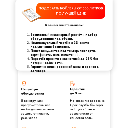
ПОДОБРАТЬ БОЙЛЕРЫ ОТ 500 ЛИТРОВ
ПО ЛУЧШЕЙ ЦЕНЕ
В одном пакете вышлем:
Бесплатный инженерный расчёт и подбор
оборудования под объект.
Индивидуальный чертёж и 3D-схема
подключения бесплатно.
Пакет документов под тендер: паспорта,
сертификаты, акты испытаний.
Пересчёт проекта с экономией до 25% без
потери надёжности.
Гарантию фиксированной цены и сроков в
договоре.
Гарантия
Не требует
до 8 лет
обслуживания
В конструкции
На сквозную коррозию.
предусмотрены все
Срок службы бойлера
необходимые системы
от 15 до 25 лет в
защиты от накипи,
зависимости от
ржи, хлора.
качества воды.