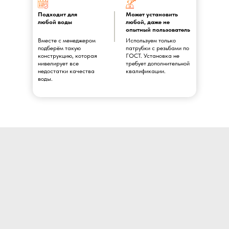
Подходит для
Может установить
любой воды
любой, даже не
опытный пользователь
Вместе с менеджером
Используем только
подберём такую
патрубки с резьбами по
конструкцию, которая
ГОСТ. Установка не
нивелирует все
требует дополнительной
недостатки качества
квалификации.
воды.