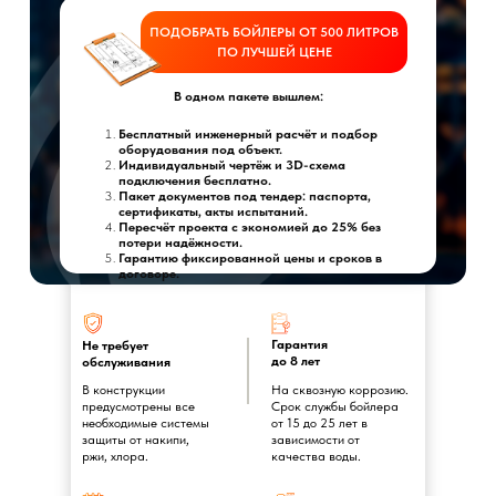
ПОДОБРАТЬ БОЙЛЕРЫ ОТ 500 ЛИТРОВ
ПО ЛУЧШЕЙ ЦЕНЕ
В одном пакете вышлем:
Бесплатный инженерный расчёт и подбор
оборудования под объект.
Индивидуальный чертёж и 3D-схема
подключения бесплатно.
Пакет документов под тендер: паспорта,
сертификаты, акты испытаний.
Пересчёт проекта с экономией до 25% без
потери надёжности.
Гарантию фиксированной цены и сроков в
договоре.
Гарантия
Не требует
до 8 лет
обслуживания
В конструкции
На сквозную коррозию.
предусмотрены все
Срок службы бойлера
необходимые системы
от 15 до 25 лет в
защиты от накипи,
зависимости от
ржи, хлора.
качества воды.