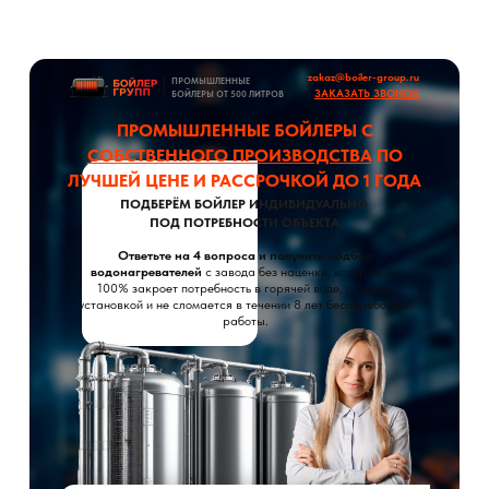
zakaz@boiler-group.ru
ПРОМЫШЛЕННЫЕ
ЗАКАЗАТЬ ЗВОНОК
БОЙЛЕРЫ ОТ 500 ЛИТРОВ
ПРОМЫШЛЕННЫЕ БОЙЛЕРЫ С
СОБСТВЕННОГО ПРОИЗВОДСТВА
ПО
ЛУЧШЕЙ ЦЕНЕ И РАССРОЧКОЙ ДО 1 ГОДА
ПОДБЕРЁМ БОЙЛЕР ИНДИВИДУАЛЬНО
ПОД ПОТРЕБНОСТИ ОБЪЕКТА
Ответьте на 4 вопроса и получите подбор
водонагревателей
с завода без наценки, который на
100% закроет потребность в горячей воде, с легкой
установкой и не сломается в течении 8 лет бесперебойной
работы.