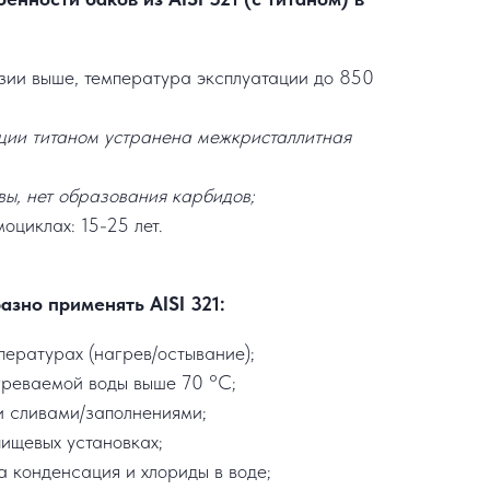
озии выше, температура эксплуатации до 850
ции титаном устранена межкристаллитная
вы, нет образования карбидов;
оциклах: 15-25 лет.
азно применять AISI 321:
пературах (нагрев/остывание);
греваемой воды выше 70 °C;
и сливами/заполнениями;
пищевых установках;
а конденсация и хлориды в воде;