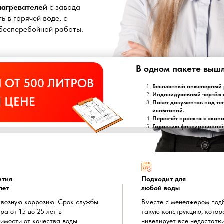
онагревателей
с завода
ь в горячей воде, с
т бесперебойной работы.
В одном пакете выш
 ОТ 500 ЛИТРОВ
Бесплатный инженерный р
Индивидуальный чертёж 
 ЦЕНЕ
Пакет документов под те
испытаний.
Пересчёт проекта с экон
Гарантию фиксированной 
нтия
Подходит для
лет
любой воды
квозную коррозию. Срок службы
Вместе с менеджером под
ра от 15 до 25 лет в
такую конструкцию, котор
имости от качества воды.
нивелирует все недостатк