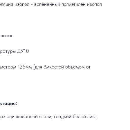
ляция изопол - вспененный полиэтилен изопол
клапан
ературы ДУ10
метром 125мм (для ёмкостей объёмом от
ктация:
из оцинкованной стали, гладкий белый лист,