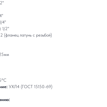
/2"
4"
1/4"
:
1/2"
2 (фланец латунь с резьбой)
25мм
5°C
ние:
УХЛ4 (ГОСТ 15150-69)
анию: