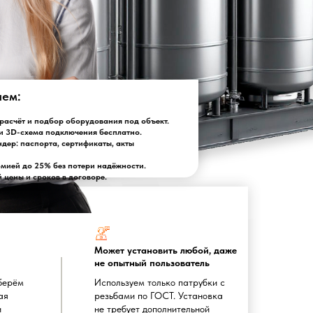
лем:
асчёт и подбор оборудования под объект.
и 3D-схема подключения бесплатно.
ндер: паспорта, сертификаты, акты
омией до 25% без потери надёжности.
цены и сроков в договоре.
Может установить любой, даже
не опытный пользователь
берём
Используем только патрубки с
ая
резьбами по ГОСТ. Установка
и
не требует дополнительной