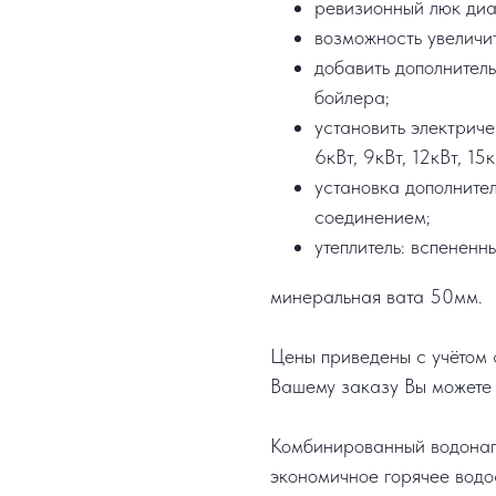
ревизионный люк ди
возможность увеличи
добавить дополнител
бойлера;
установить электрич
6кВт, 9кВт, 12кВт, 15к
установка дополните
соединением;
утеплитель: вспененн
минеральная вата 50мм.
Цены приведены с учётом с
Вашему заказу Вы можете 
Комбинированный водонаг
экономичное горячее водо