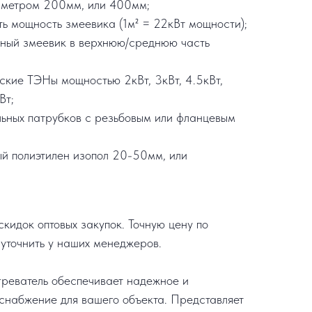
аметром 200мм, или 400мм;
ть мощность змеевика (1м² = 22кВт мощности);
ьный змеевик в верхнюю/среднюю часть
еские ТЭНы мощностью 2кВт, 3кВт, 4.5кВт,
Вт;
льных патрубков с резьбовым или фланцевым
ый полиэтилен изопол 20-50мм, или
кидок оптовых закупок. Точную цену по
уточнить у наших менеджеров.
реватель обеспечивает надежное и
снабжение для вашего объекта. Представляет