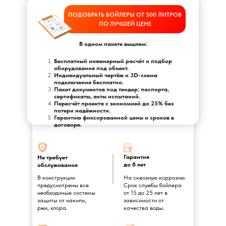
ПОДОБРАТЬ БОЙЛЕРЫ ОТ 500 ЛИТРОВ
ПО ЛУЧШЕЙ ЦЕНЕ
В одном пакете вышлем:
Бесплатный инженерный расчёт и подбор
оборудования под объект.
Индивидуальный чертёж и 3D-схема
подключения бесплатно.
Пакет документов под тендер: паспорта,
сертификаты, акты испытаний.
Пересчёт проекта с экономией до 25% без
потери надёжности.
Гарантию фиксированной цены и сроков в
договоре.
Гарантия
Не требует
до 8 лет
обслуживания
В конструкции
На сквозную коррозию.
предусмотрены все
Срок службы бойлера
необходимые системы
от 15 до 25 лет в
защиты от накипи,
зависимости от
ржи, хлора.
качества воды.