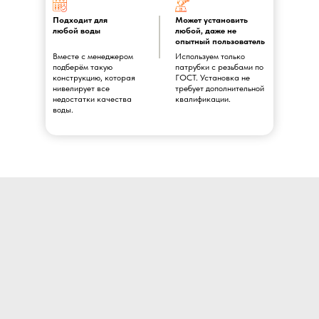
Подходит для
Может установить
любой воды
любой, даже не
опытный пользователь
Вместе с менеджером
Используем только
подберём такую
патрубки с резьбами по
конструкцию, которая
ГОСТ. Установка не
нивелирует все
требует дополнительной
недостатки качества
квалификации.
воды.