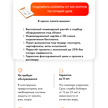
ПОДОБРАТЬ БОЙЛЕРЫ ОТ 500 ЛИТРОВ
ПО ЛУЧШЕЙ ЦЕНЕ
В одном пакете вышлем:
Бесплатный инженерный расчёт и подбор
оборудования под объект.
Индивидуальный чертёж и 3D-схема
подключения бесплатно.
Пакет документов под тендер: паспорта,
сертификаты, акты испытаний.
Пересчёт проекта с экономией до 25% без
потери надёжности.
Гарантию фиксированной цены и сроков в
договоре.
Гарантия
Не требует
до 8 лет
обслуживания
В конструкции
На сквозную коррозию.
предусмотрены все
Срок службы бойлера
необходимые системы
от 15 до 25 лет в
защиты от накипи,
зависимости от
ржи, хлора.
качества воды.