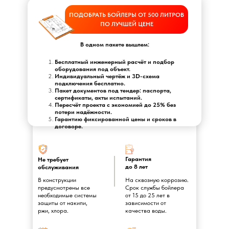
ПОДОБРАТЬ БОЙЛЕРЫ ОТ 500 ЛИТРОВ
ПО ЛУЧШЕЙ ЦЕНЕ
В одном пакете вышлем:
Бесплатный инженерный расчёт и подбор
оборудования под объект.
Индивидуальный чертёж и 3D-схема
подключения бесплатно.
Пакет документов под тендер: паспорта,
сертификаты, акты испытаний.
Пересчёт проекта с экономией до 25% без
потери надёжности.
Гарантию фиксированной цены и сроков в
договоре.
Гарантия
Не требует
до 8 лет
обслуживания
В конструкции
На сквозную коррозию.
предусмотрены все
Срок службы бойлера
необходимые системы
от 15 до 25 лет в
защиты от накипи,
зависимости от
ржи, хлора.
качества воды.