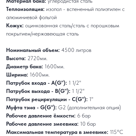
Материал бака:
углеродистая сталь
Теплоизоляция:
изопол - вспененный полиэтилен с
алюминиевой фольгой
Кожух:
оцинкованная сталь/сталь с порошковым
покрытием/нержавеющая сталь
Номинальный объем:
4500 литров
Высота:
2720мм.
Диаметр бака:
1600мм.
Ширина:
1600мм.
Патрубок входа - А(G"):
1 1/2"
Патрубок выхода - В(G"):
1 1/2"
Патрубок рециркуляции - С(G"):
1"
Муфта тэна - G(G"):
G2 (дополнительная опция)
Рабочее давление ёмкости:
6 бар
Рабочее давление змеевика:
10 бар
Максимальная температура в змеевике:
115°C