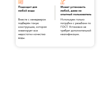
Подходит для
Может установить
любой воды
любой, даже не
опытный пользователь
Вместе с менеджером
Используем только
подберём такую
патрубки с резьбами по
конструкцию, которая
ГОСТ. Установка не
нивелирует все
требует дополнительной
недостатки качества
квалификации.
воды.