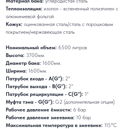
Материал бака:
углеродистая сталь
Теплоизоляция:
изопол - вспененный полиэтилен с
алюминиевой фольгой
Кожух:
оцинкованная сталь/сталь с порошковым
покрытием/нержавеющая сталь
Номинальный объем:
6500 литров
Высота:
3700мм.
Диаметр бака:
1600мм.
Ширина:
1600мм.
Патрубок входа - А(G"):
2"
Патрубок выхода - В(G"):
2"
Патрубок рециркуляции - С(G"):
1"
Муфта тэна - G(G"):
G2 (дополнительная опция)
Рабочее давление ёмкости:
6 бар
Рабочее давление змеевика:
10 бар
Максимальная температура в змеевике:
115°C