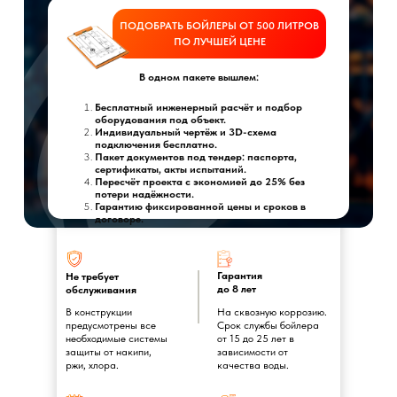
ПОДОБРАТЬ БОЙЛЕРЫ ОТ 500 ЛИТРОВ
ПО ЛУЧШЕЙ ЦЕНЕ
В одном пакете вышлем:
Бесплатный инженерный расчёт и подбор
оборудования под объект.
Индивидуальный чертёж и 3D-схема
подключения бесплатно.
Пакет документов под тендер: паспорта,
сертификаты, акты испытаний.
Пересчёт проекта с экономией до 25% без
потери надёжности.
Гарантию фиксированной цены и сроков в
договоре.
Гарантия
Не требует
до 8 лет
обслуживания
В конструкции
На сквозную коррозию.
предусмотрены все
Срок службы бойлера
необходимые системы
от 15 до 25 лет в
защиты от накипи,
зависимости от
ржи, хлора.
качества воды.