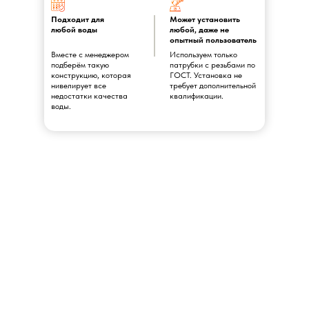
Подходит для
Может установить
любой воды
любой, даже не
опытный пользователь
Вместе с менеджером
Используем только
подберём такую
патрубки с резьбами по
конструкцию, которая
ГОСТ. Установка не
нивелирует все
требует дополнительной
недостатки качества
квалификации.
воды.