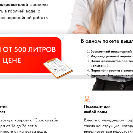
онагревателей
с завода
ь в горячей воде, с
т бесперебойной работы.
В одном пакете выш
 ОТ 500 ЛИТРОВ
Бесплатный инженерный р
Индивидуальный чертёж 
 ЦЕНЕ
Пакет документов под те
испытаний.
Пересчёт проекта с экон
Гарантию фиксированной 
нтия
Подходит для
лет
любой воды
квозную коррозию. Срок службы
Вместе с менеджером под
ра от 15 до 25 лет в
такую конструкцию, котор
имости от качества воды.
нивелирует все недостатк