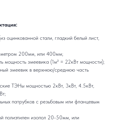
ктация:
из оцинкованной стали, гладкий белый лист,
аметром 200мм, или 400мм;
ть мощность змеевика (1м² = 22кВт мощности);
ьный змеевик в верхнюю/среднюю часть
еские ТЭНы мощностью 2кВт, 3кВт, 4.5кВт,
Вт;
льных патрубков с резьбовым или фланцевым
ый полиэтилен изопол 20-50мм, или