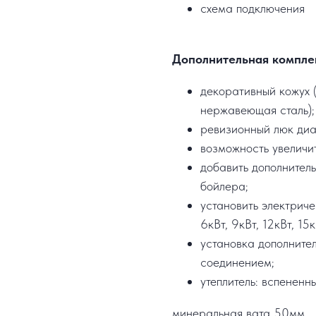
схема подключения
Дополнительная компле
декоративный кожух (
нержавеющая сталь);
ревизионный люк ди
возможность увеличи
добавить дополнител
бойлера;
установить электрич
6кВт, 9кВт, 12кВт, 15к
установка дополните
соединением;
утеплитель: вспененн
минеральная вата 50мм.