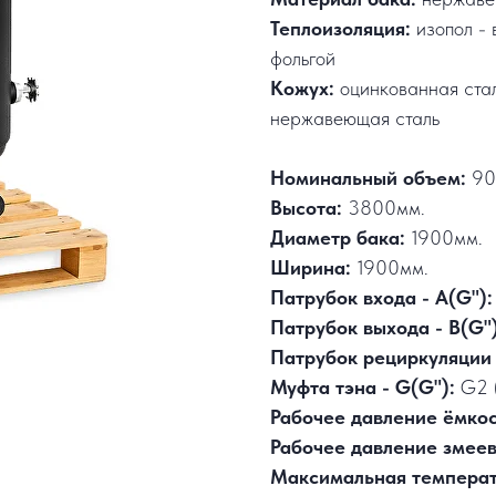
Теплоизоляция:
изопол - 
фольгой
Кожух:
оцинкованная ста
нержавеющая сталь
Номинальный объем:
90
Высота:
3800мм.
Диаметр бака:
1900мм.
Ширина:
1900мм.
Патрубок входа - А(G"):
Патрубок выхода - В(G")
Патрубок рециркуляции 
Муфта тэна - G(G"):
G2 
Рабочее давление ёмко
Рабочее давление змее
Максимальная температ