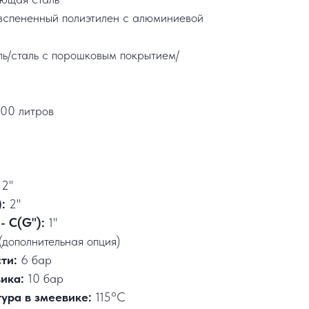
вспененный полиэтилен с алюминиевой
ль/сталь с порошковым покрытием/
00 литров
2"
:
2"
- С(G"):
1"
(дополнительная опция)
сти:
6 бар
вика:
10 бар
ура в змеевике:
115°C