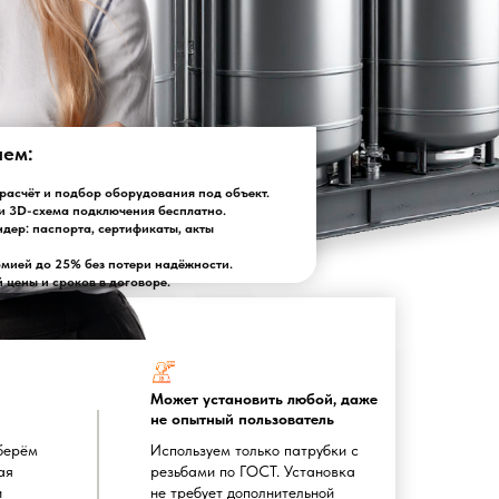
лем:
асчёт и подбор оборудования под объект.
и 3D-схема подключения бесплатно.
ндер: паспорта, сертификаты, акты
омией до 25% без потери надёжности.
цены и сроков в договоре.
Может установить любой, даже
не опытный пользователь
берём
Используем только патрубки с
ая
резьбами по ГОСТ. Установка
и
не требует дополнительной