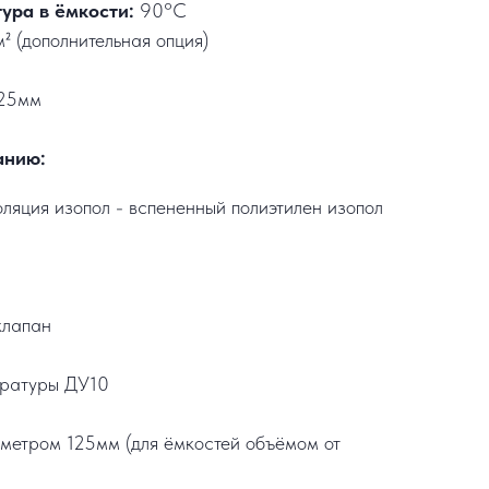
ура в ёмкости:
90°C
² (дополнительная опция)
25мм
анию:
ляция изопол - вспененный полиэтилен изопол
клапан
ературы ДУ10
метром 125мм (для ёмкостей объёмом от