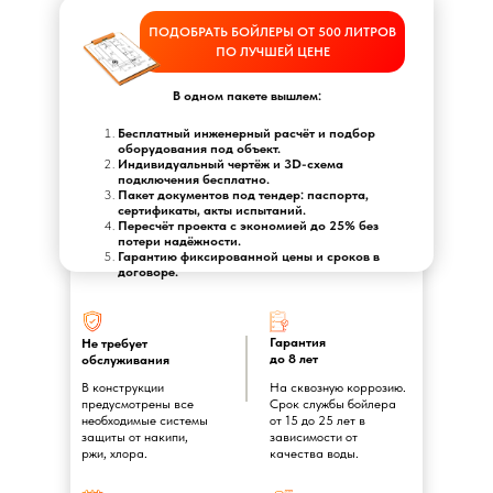
ПОДОБРАТЬ БОЙЛЕРЫ ОТ 500 ЛИТРОВ
ПО ЛУЧШЕЙ ЦЕНЕ
В одном пакете вышлем:
Бесплатный инженерный расчёт и подбор
оборудования под объект.
Индивидуальный чертёж и 3D-схема
подключения бесплатно.
Пакет документов под тендер: паспорта,
сертификаты, акты испытаний.
Пересчёт проекта с экономией до 25% без
потери надёжности.
Гарантию фиксированной цены и сроков в
договоре.
Гарантия
Не требует
до 8 лет
обслуживания
В конструкции
На сквозную коррозию.
предусмотрены все
Срок службы бойлера
необходимые системы
от 15 до 25 лет в
защиты от накипи,
зависимости от
ржи, хлора.
качества воды.