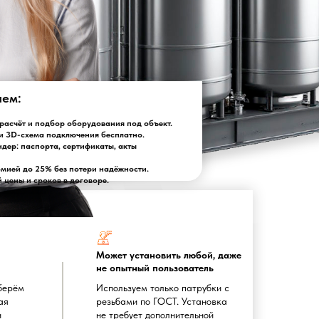
лем:
асчёт и подбор оборудования под объект.
и 3D-схема подключения бесплатно.
ндер: паспорта, сертификаты, акты
омией до 25% без потери надёжности.
цены и сроков в договоре.
Может установить любой, даже
не опытный пользователь
берём
Используем только патрубки с
ая
резьбами по ГОСТ. Установка
и
не требует дополнительной