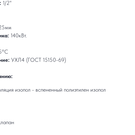
:
1/2"
25мм
ика:
140кВт.
5°C
ние:
УХЛ4 (ГОСТ 15150-69)
анию:
ляция изопол - вспененный полиэтилен изопол
клапан