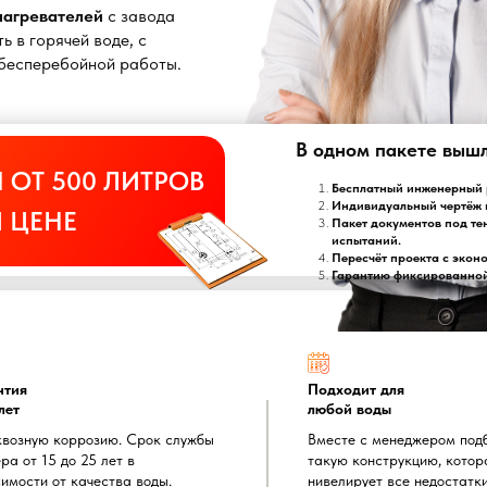
онагревателей
с завода
ь в горячей воде, с
т бесперебойной работы.
В одном пакете выш
 ОТ 500 ЛИТРОВ
Бесплатный инженерный р
Индивидуальный чертёж 
 ЦЕНЕ
Пакет документов под те
испытаний.
Пересчёт проекта с экон
Гарантию фиксированной 
нтия
Подходит для
лет
любой воды
квозную коррозию. Срок службы
Вместе с менеджером под
ра от 15 до 25 лет в
такую конструкцию, котор
имости от качества воды.
нивелирует все недостатк