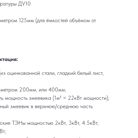
ературы ДУ10
метром 125мм (для ёмкостей объёмом от
ктация:
из оцинкованной стали, гладкий белый лист,
аметром 200мм, или 400мм;
ть мощность змеевика (1м² = 22кВт мощности);
ьный змеевик в верхнюю/среднюю часть
еские ТЭНы мощностью 2кВт, 3кВт, 4.5кВт,
Вт;