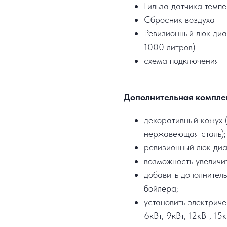
Гильза датчика темп
Сбросник воздуха
Ревизионный люк диа
1000 литров)
схема подключения
Дополнительная компле
декоративный кожух (
нержавеющая сталь);
ревизионный люк ди
возможность увеличи
добавить дополнител
бойлера;
установить электрич
6кВт, 9кВт, 12кВт, 15к