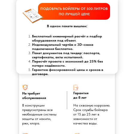
ПОДОБРАТЬ БОЙЛЕРЫ ОТ 500 ЛИТРОВ
ПО ЛУЧШЕЙ ЦЕНЕ
В одном пакете вышлем:
Бесплатный инженерный расчёт и подбор
оборудования под объект.
Индивидуальный чертёж и 3D-схема
подключения бесплатно.
Пакет документов под тендер: паспорта,
сертификаты, акты испытаний.
Пересчёт проекта с экономией до 25% без
потери надёжности.
Гарантию фиксированной цены и сроков в
договоре.
Гарантия
Не требует
до 8 лет
обслуживания
В конструкции
На сквозную коррозию.
предусмотрены все
Срок службы бойлера
необходимые системы
от 15 до 25 лет в
защиты от накипи,
зависимости от
ржи, хлора.
качества воды.