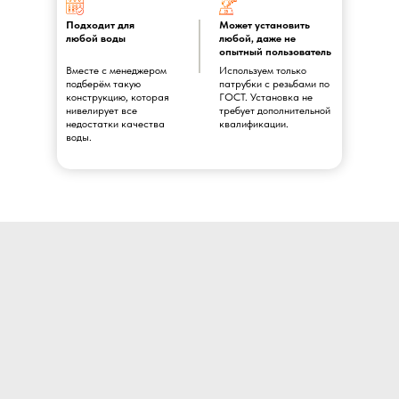
Подходит для
Может установить
любой воды
любой, даже не
опытный пользователь
Вместе с менеджером
Используем только
подберём такую
патрубки с резьбами по
конструкцию, которая
ГОСТ. Установка не
нивелирует все
требует дополнительной
недостатки качества
квалификации.
воды.