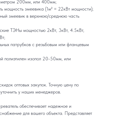
аметром 200мм, или 400мм;
ть мощность змеевика (1м² = 22кВт мощности);
ьный змеевик в верхнюю/среднюю часть
еские ТЭНы мощностью 2кВт, 3кВт, 4.5кВт,
Вт;
льных патрубков с резьбовым или фланцевым
ый полиэтилен изопол 20-50мм, или
кидок оптовых закупок. Точную цену по
уточнить у наших менеджеров.
реватель обеспечивает надежное и
снабжение для вашего объекта. Представляет