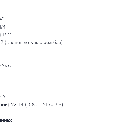
4"
1/4"
:
1/2"
2 (фланец латунь с резьбой)
25мм
5°C
ние:
УХЛ4 (ГОСТ 15150-69)
анию: