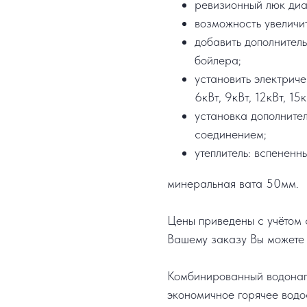
ревизионный люк ди
возможность увеличи
добавить дополнител
бойлера;
установить электрич
6кВт, 9кВт, 12кВт, 15к
установка дополните
соединением;
утеплитель: вспененн
минеральная вата 50мм.
Цены приведены с учётом с
Вашему заказу Вы можете 
Комбинированный водонаг
экономичное горячее водо