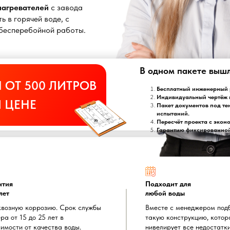
онагревателей
с завода
ь в горячей воде, с
т бесперебойной работы.
В одном пакете выш
 ОТ 500 ЛИТРОВ
Бесплатный инженерный р
Индивидуальный чертёж 
 ЦЕНЕ
Пакет документов под те
испытаний.
Пересчёт проекта с экон
Гарантию фиксированной 
нтия
Подходит для
лет
любой воды
квозную коррозию. Срок службы
Вместе с менеджером под
ра от 15 до 25 лет в
такую конструкцию, котор
имости от качества воды.
нивелирует все недостатк