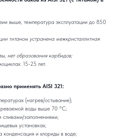
озии выше, температура эксплуатации до 850
ции титаном устранена межкристаллитная
вы, нет образования карбидов;
оциклах: 15-25 лет.
азно применять AISI 321:
пературах (нагрев/остывание);
греваемой воды выше 70 °C;
и сливами/заполнениями;
пищевых установках;
а конденсация и хлориды в воде;