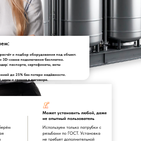
лем:
асчёт и подбор оборудования под объект.
и 3D-схема подключения бесплатно.
ндер: паспорта, сертификаты, акты
омией до 25% без потери надёжности.
цены и сроков в договоре.
Может установить любой, даже
не опытный пользователь
берём
Используем только патрубки с
ая
резьбами по ГОСТ. Установка
и
не требует дополнительной