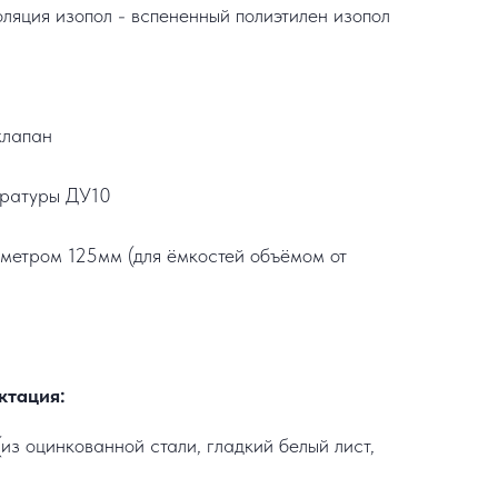
ляция изопол - вспененный полиэтилен изопол
клапан
ературы ДУ10
метром 125мм (для ёмкостей объёмом от
ктация:
из оцинкованной стали, гладкий белый лист,