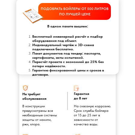
ПОДОБРАТЬ БОЙЛЕРЫ ОТ 500 ЛИТРОВ
ПО ЛУЧШЕЙ ЦЕНЕ
В одном пакете вышлем:
Бесплатный инженерный расчёт и подбор
оборудования под объект.
Индивидуальный чертёж и 3D-схема
подключения бесплатно.
Пакет документов под тендер: паспорта,
сертификаты, акты испытаний.
Пересчёт проекта с экономией до 25% без
потери надёжности.
Гарантию фиксированной цены и сроков в
договоре.
Гарантия
Не требует
до 8 лет
обслуживания
В конструкции
На сквозную коррозию.
предусмотрены все
Срок службы бойлера
необходимые системы
от 15 до 25 лет в
защиты от накипи,
зависимости от
ржи, хлора.
качества воды.