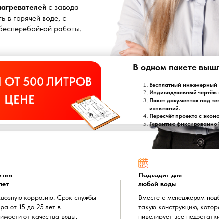
онагревателей
с завода
ь в горячей воде, с
т бесперебойной работы.
В одном пакете выш
 ОТ 500 ЛИТРОВ
Бесплатный инженерный р
Индивидуальный чертёж 
 ЦЕНЕ
Пакет документов под те
испытаний.
Пересчёт проекта с экон
Гарантию фиксированной 
нтия
Подходит для
лет
любой воды
квозную коррозию. Срок службы
Вместе с менеджером под
ра от 15 до 25 лет в
такую конструкцию, котор
имости от качества воды.
нивелирует все недостатк