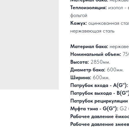
Теплоизоляция:
изопол - 
фольгой
Кожух:
оцинкованная ста
нержавеющая сталь
Материал бака:
нержаве
Номинальный объем:
75
Высота:
2850мм.
Диаметр бака:
600мм.
Ширина:
600мм.
Патрубок входа - А(G"):
Патрубок выхода - В(G")
Патрубок рециркуляции 
Муфта тэна - G(G"):
G2 
Рабочее давление ёмко
Рабочее давление змее