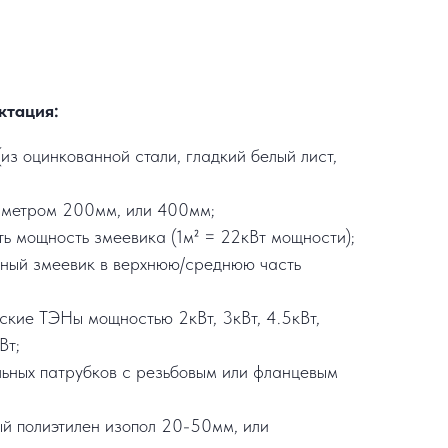
ктация:
из оцинкованной стали, гладкий белый лист,
аметром 200мм, или 400мм;
ть мощность змеевика (1м² = 22кВт мощности);
ьный змеевик в верхнюю/среднюю часть
еские ТЭНы мощностью 2кВт, 3кВт, 4.5кВт,
Вт;
льных патрубков с резьбовым или фланцевым
ый полиэтилен изопол 20-50мм, или