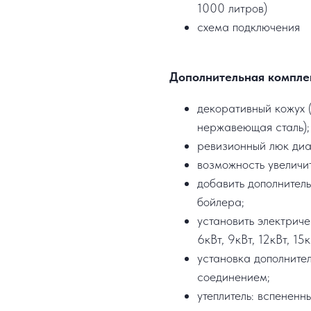
1000 литров)
схема подключения
Дополнительная компле
декоративный кожух (
нержавеющая сталь);
ревизионный люк ди
возможность увеличи
добавить дополнител
бойлера;
установить электрич
6кВт, 9кВт, 12кВт, 15к
установка дополните
соединением;
утеплитель: вспененн