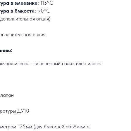
ура в змеевике:
115°C
ура в ёмкости:
90°C
дополнительная опция)
ополнительная опция
анию:
ляция изопол - вспененный полиэтилен изопол
клапан
ературы ДУ10
метром 125мм (для ёмкостей объёмом от