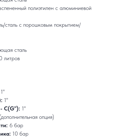
вспененный полиэтилен с алюминиевой
ль/сталь с порошковым покрытием/
ющая сталь
0 литров
1"
:
1"
- С(G"):
1"
(дополнительная опция)
сти:
6 бар
вика:
10 бар