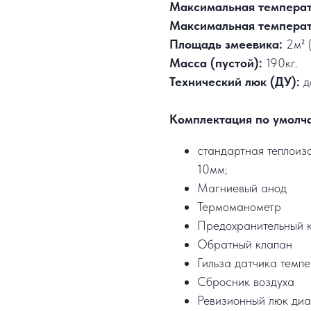
Максимальная температ
Максимальная температ
Площадь змеевика:
2м² (
Масса (пустой):
190кг.
Технический люк (ДУ):
д
Комплектация по умолч
стандартная теплоизо
10мм;
Магниевый анод
Термоманометр
Предохранительный 
Обратный клапан
Гильза датчика темп
Сбросник воздуха
Ревизионный люк диа