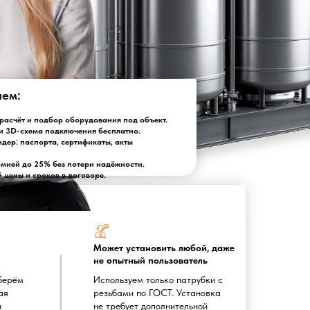
лем:
асчёт и подбор оборудования под объект.
и 3D-схема подключения бесплатно.
ндер: паспорта, сертификаты, акты
омией до 25% без потери надёжности.
цены и сроков в договоре.
Может установить любой, даже
не опытный пользователь
берём
Используем только патрубки с
ая
резьбами по ГОСТ. Установка
и
не требует дополнительной