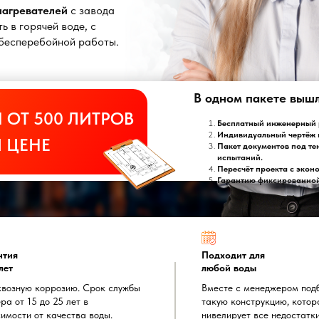
онагревателей
с завода
ь в горячей воде, с
т бесперебойной работы.
В одном пакете выш
 ОТ 500 ЛИТРОВ
Бесплатный инженерный р
Индивидуальный чертёж 
 ЦЕНЕ
Пакет документов под те
испытаний.
Пересчёт проекта с экон
Гарантию фиксированной 
нтия
Подходит для
лет
любой воды
квозную коррозию. Срок службы
Вместе с менеджером под
ра от 15 до 25 лет в
такую конструкцию, котор
имости от качества воды.
нивелирует все недостатк