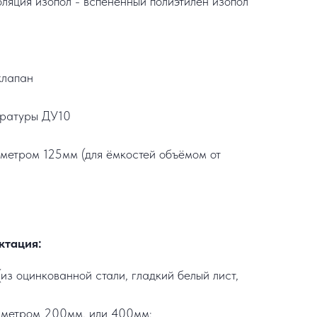
ляция изопол - вспененный полиэтилен изопол
клапан
ературы ДУ10
метром 125мм (для ёмкостей объёмом от
ктация:
из оцинкованной стали, гладкий белый лист,
аметром 200мм, или 400мм;