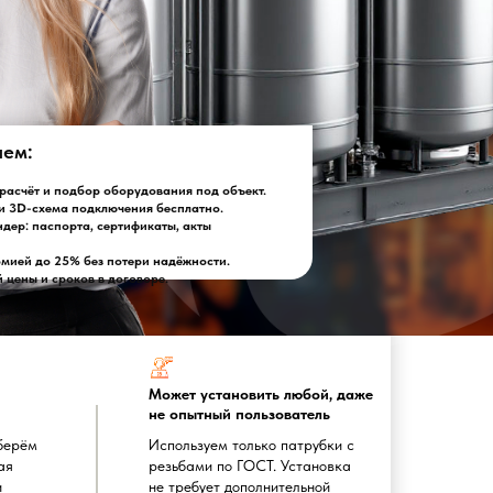
лем:
асчёт и подбор оборудования под объект.
и 3D-схема подключения бесплатно.
ндер: паспорта, сертификаты, акты
омией до 25% без потери надёжности.
цены и сроков в договоре.
Может установить любой, даже
не опытный пользователь
берём
Используем только патрубки с
ая
резьбами по ГОСТ. Установка
и
не требует дополнительной