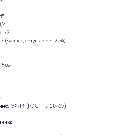
4"
1/4"
:
1/2"
2 (фланец латунь с резьбой)
25мм
5°C
ние:
УХЛ4 (ГОСТ 15150-69)
анию: