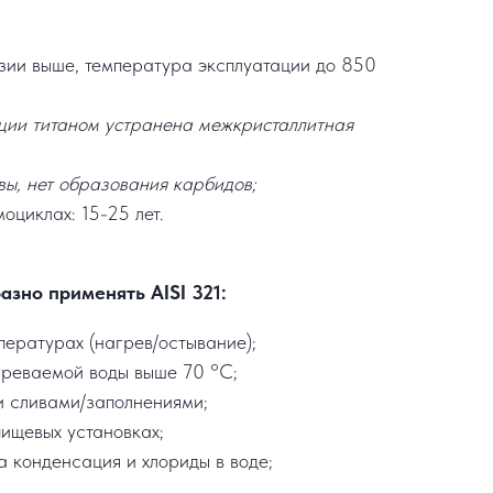
озии выше, температура эксплуатации до 850
ции титаном устранена межкристаллитная
вы, нет образования карбидов;
оциклах: 15-25 лет.
азно применять AISI 321:
пературах (нагрев/остывание);
греваемой воды выше 70 °C;
и сливами/заполнениями;
пищевых установках;
а конденсация и хлориды в воде;