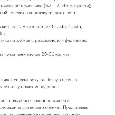
ть мощность змеевика (1м² = 22кВт мощности);
ьный змеевик в верхнюю/среднюю часть
еские ТЭНы мощностью 2кВт, 3кВт, 4.5кВт,
Вт;
льных патрубков с резьбовым или фланцевым
ый полиэтилен изопол 20-50мм, или
кидок оптовых закупок. Точную цену по
уточнить у наших менеджеров.
реватель обеспечивает надежное и
снабжение для вашего объекта. Представляет
уар, выполненный из углеродистой стали,