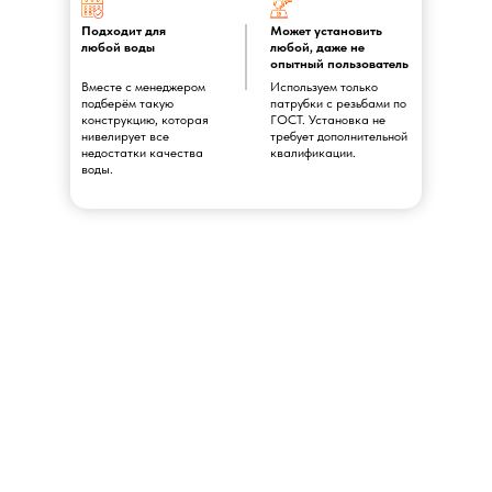
Подходит для
Может установить
любой воды
любой, даже не
опытный пользователь
Вместе с менеджером
Используем только
подберём такую
патрубки с резьбами по
конструкцию, которая
ГОСТ. Установка не
нивелирует все
требует дополнительной
недостатки качества
квалификации.
воды.