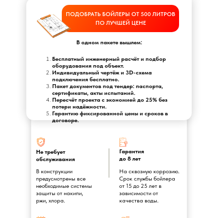
ПОДОБРАТЬ БОЙЛЕРЫ ОТ 500 ЛИТРОВ
ПО ЛУЧШЕЙ ЦЕНЕ
В одном пакете вышлем:
Бесплатный инженерный расчёт и подбор
оборудования под объект.
Индивидуальный чертёж и 3D-схема
подключения бесплатно.
Пакет документов под тендер: паспорта,
сертификаты, акты испытаний.
Пересчёт проекта с экономией до 25% без
потери надёжности.
Гарантию фиксированной цены и сроков в
договоре.
Гарантия
Не требует
до 8 лет
обслуживания
В конструкции
На сквозную коррозию.
предусмотрены все
Срок службы бойлера
необходимые системы
от 15 до 25 лет в
защиты от накипи,
зависимости от
ржи, хлора.
качества воды.