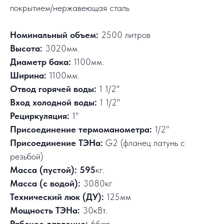
покрытием/нержавеющая сталь
Номинальный объем:
2500 литров
Высота:
3020мм.
Диаметр бака:
1100мм.
Ширина:
1100мм.
Отвод горячей воды:
1 1/2"
Вход холодной воды:
1 1/2"
Рециркуляция:
1"
Присоединение термоманометра:
1/2"
Присоединение ТЭНа:
G2 (фланец латунь с
резьбой)
Масса (пустой): 595
кг.
Масса (с водой):
3080кг
Технический люк (ДУ):
125мм
Мощность ТЭНа:
30кВт.
Рабочее давление:
6бар