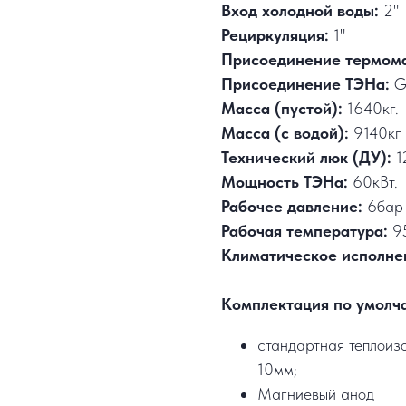
Вход холодной воды:
2"
Рециркуляция:
1"
Присоединение термом
Присоединение ТЭНа:
G
Масса (пустой):
1640кг.
Масса (с водой):
9140кг
Технический люк (ДУ):
1
Мощность ТЭНа:
60кВт.
Рабочее давление:
6бар
Рабочая температура:
9
Климатическое исполне
Комплектация по умолч
стандартная теплоизо
10мм;
Магниевый анод