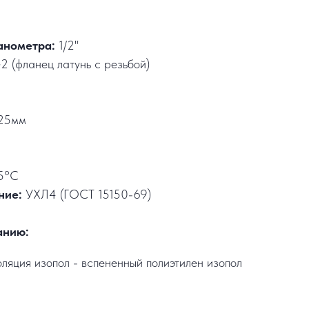
анометра:
1/2"
2 (фланец латунь с резьбой)
25мм
5°C
ние:
УХЛ4 (ГОСТ 15150-69)
анию:
ляция изопол - вспененный полиэтилен изопол