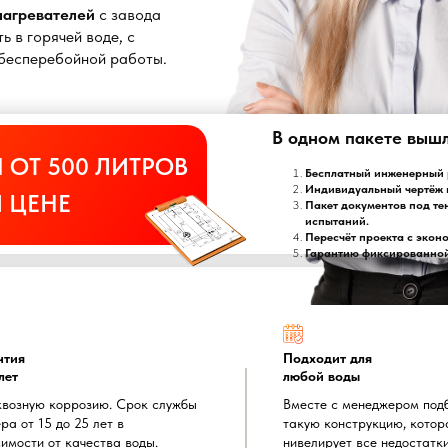
онагревателей
с завода
ь в горячей воде, с
т бесперебойной работы.
В одном пакете выш
 ОТ 500 ЛИТРОВ
Бесплатный инженерный р
Индивидуальный чертёж 
 ЦЕНЕ
Пакет документов под те
испытаний.
Пересчёт проекта с экон
Гарантию фиксированной 
нтия
Подходит для
лет
любой воды
квозную коррозию. Срок службы
Вместе с менеджером под
ра от 15 до 25 лет в
такую конструкцию, котор
имости от качества воды.
нивелирует все недостатк