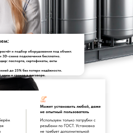
лем:
асчёт и подбор оборудования под объект.
и 3D-схема подключения бесплатно.
ндер: паспорта, сертификаты, акты
омией до 25% без потери надёжности.
цены и сроков в договоре.
Может установить любой, даже
не опытный пользователь
берём
Используем только патрубки с
ая
резьбами по ГОСТ. Установка
и
не требует дополнительной