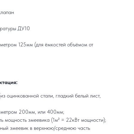
клапан
ературы ДУ10
метром 125мм (для ёмкостей объёмом от
ктация:
из оцинкованной стали, гладкий белый лист,
аметром 200мм, или 400мм;
ть мощность змеевика (1м² = 22кВт мощности);
ьный змеевик в верхнюю/среднюю часть