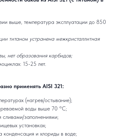
озии выше, температура эксплуатации до 850
ции титаном устранена межкристаллитная
вы, нет образования карбидов;
оциклах: 15-25 лет.
азно применять AISI 321:
пературах (нагрев/остывание);
греваемой воды выше 70 °C;
и сливами/заполнениями;
пищевых установках;
а конденсация и хлориды в воде;