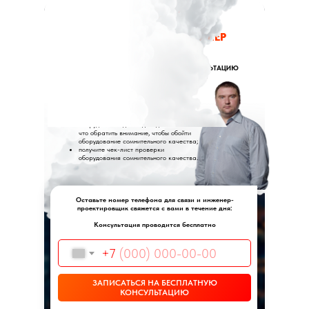
НЕ ЗНАЕТЕ КАКОЙ БОЙЛЕР
ВАМ ПОДОЙДЁТ?
ЗАПИШИТЕСЬ НА БЕСПЛАТНУЮ КОНСУЛЬТАЦИЮ
ИНЖЕНЕРА-ПРОЕКТИРОВЩИКА
После которой вы:
точно будете знать какое оборудование
подойдёт для вашего запроса;
узнаете про нюансы подбора
оборудования для водоподготовки и на
что обратить внимание, чтобы обойти
оборудование сомнительного качества;
получите чек-лист проверки
оборудования сомнительного качества.
Оставьте номер телефона для связи и инженер-
проектировщик свяжется с вами в течение дня:
Консультация проводится бесплатно
+7
ЗАПИСАТЬСЯ НА БЕСПЛАТНУЮ
КОНСУЛЬТАЦИЮ