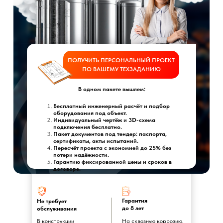
ПОЛУЧИТЬ ПЕРСОНАЛЬНЫЙ ПРОЕКТ
ПО ВАШЕМУ ТЕХЗАДАНИЮ
В одном пакете вышлем:
Бесплатный инженерный расчёт и подбор
оборудования под объект.
Индивидуальный чертёж и 3D-схема
подключения бесплатно.
Пакет документов под тендер: паспорта,
сертификаты, акты испытаний.
Пересчёт проекта с экономией до 25% без
потери надёжности.
Гарантию фиксированной цены и сроков в
договоре.
Гарантия
Не требует
до 8 лет
обслуживания
В конструкции
На сквозную коррозию.