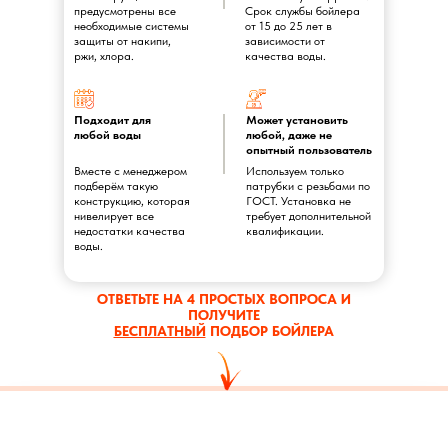
предусмотрены все
Срок службы бойлера
необходимые системы
от 15 до 25 лет в
защиты от накипи,
зависимости от
ржи, хлора.
качества воды.
Подходит для
Может установить
любой воды
любой, даже не
опытный пользователь
Вместе с менеджером
Используем только
подберём такую
патрубки с резьбами по
конструкцию, которая
ГОСТ. Установка не
нивелирует все
требует дополнительной
недостатки качества
квалификации.
воды.
ОТВЕТЬТЕ НА 4 ПРОСТЫХ ВОПРОСА И
ПОЛУЧИТЕ
БЕСПЛАТНЫЙ
ПОДБОР БОЙЛЕРА