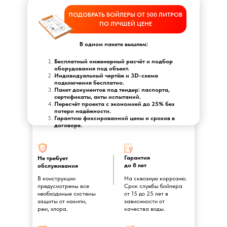
ПОДОБРАТЬ БОЙЛЕРЫ ОТ 500 ЛИТРОВ
ПО ЛУЧШЕЙ ЦЕНЕ
В одном пакете вышлем:
Бесплатный инженерный расчёт и подбор
оборудования под объект.
Индивидуальный чертёж и 3D-схема
подключения бесплатно.
Пакет документов под тендер: паспорта,
сертификаты, акты испытаний.
Пересчёт проекта с экономией до 25% без
потери надёжности.
Гарантию фиксированной цены и сроков в
договоре.
Гарантия
Не требует
до 8 лет
обслуживания
В конструкции
На сквозную коррозию.
предусмотрены все
Срок службы бойлера
необходимые системы
от 15 до 25 лет в
защиты от накипи,
зависимости от
ржи, хлора.
качества воды.