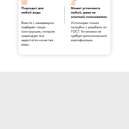
Подходит для
Может установить
любой воды
любой, даже не
опытный пользователь
Вместе с менеджером
Используем только
подберём такую
патрубки с резьбами по
конструкцию, которая
ГОСТ. Установка не
нивелирует все
требует дополнительной
недостатки качества
квалификации.
воды.