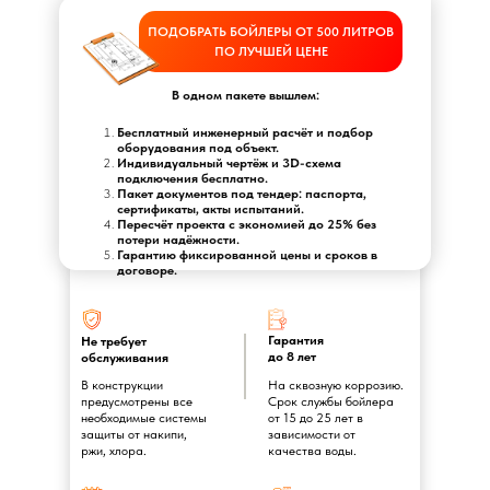
ПОДОБРАТЬ БОЙЛЕРЫ ОТ 500 ЛИТРОВ
ПО ЛУЧШЕЙ ЦЕНЕ
В одном пакете вышлем:
Бесплатный инженерный расчёт и подбор
оборудования под объект.
Индивидуальный чертёж и 3D-схема
подключения бесплатно.
Пакет документов под тендер: паспорта,
сертификаты, акты испытаний.
Пересчёт проекта с экономией до 25% без
потери надёжности.
Гарантию фиксированной цены и сроков в
договоре.
Гарантия
Не требует
до 8 лет
обслуживания
В конструкции
На сквозную коррозию.
предусмотрены все
Срок службы бойлера
необходимые системы
от 15 до 25 лет в
защиты от накипи,
зависимости от
ржи, хлора.
качества воды.