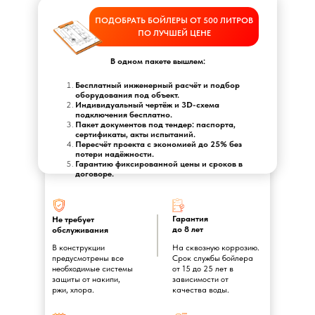
ПОДОБРАТЬ БОЙЛЕРЫ ОТ 500 ЛИТРОВ
ПО ЛУЧШЕЙ ЦЕНЕ
В одном пакете вышлем:
Бесплатный инженерный расчёт и подбор
оборудования под объект.
Индивидуальный чертёж и 3D-схема
подключения бесплатно.
Пакет документов под тендер: паспорта,
сертификаты, акты испытаний.
Пересчёт проекта с экономией до 25% без
потери надёжности.
Гарантию фиксированной цены и сроков в
договоре.
Гарантия
Не требует
до 8 лет
обслуживания
В конструкции
На сквозную коррозию.
предусмотрены все
Срок службы бойлера
необходимые системы
от 15 до 25 лет в
защиты от накипи,
зависимости от
ржи, хлора.
качества воды.