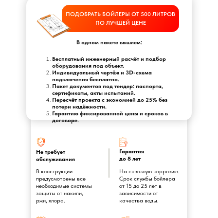
ПОДОБРАТЬ БОЙЛЕРЫ ОТ 500 ЛИТРОВ
ПО ЛУЧШЕЙ ЦЕНЕ
В одном пакете вышлем:
Бесплатный инженерный расчёт и подбор
оборудования под объект.
Индивидуальный чертёж и 3D-схема
подключения бесплатно.
Пакет документов под тендер: паспорта,
сертификаты, акты испытаний.
Пересчёт проекта с экономией до 25% без
потери надёжности.
Гарантию фиксированной цены и сроков в
договоре.
Гарантия
Не требует
до 8 лет
обслуживания
В конструкции
На сквозную коррозию.
предусмотрены все
Срок службы бойлера
необходимые системы
от 15 до 25 лет в
защиты от накипи,
зависимости от
ржи, хлора.
качества воды.