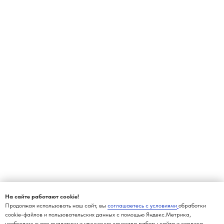
На сайте работают cookie!
Продолжая использовать наш сайт, вы
соглашаетесь с условиями
обработки
cookie-файлов и пользовательских данных с помощью Яндекс.Метрика,
необходимых для аналитики и улучшения качества работы сайта и сервиса.