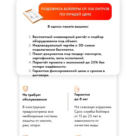
ПОДОБРАТЬ БОЙЛЕРЫ ОТ 500 ЛИТРОВ
ПО ЛУЧШЕЙ ЦЕНЕ
В одном пакете вышлем:
Бесплатный инженерный расчёт и подбор
оборудования под объект.
Индивидуальный чертёж и 3D-схема
подключения бесплатно.
Пакет документов под тендер: паспорта,
сертификаты, акты испытаний.
Пересчёт проекта с экономией до 25% без
потери надёжности.
Гарантию фиксированной цены и сроков в
договоре.
Гарантия
Не требует
до 8 лет
обслуживания
В конструкции
На сквозную коррозию.
предусмотрены все
Срок службы бойлера
необходимые системы
от 15 до 25 лет в
защиты от накипи,
зависимости от
ржи, хлора.
качества воды.