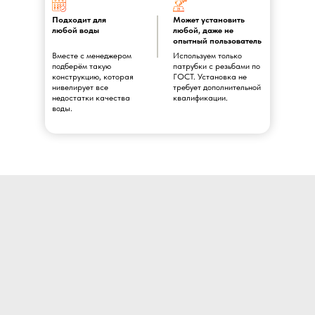
Подходит для
Может установить
любой воды
любой, даже не
опытный пользователь
Вместе с менеджером
Используем только
подберём такую
патрубки с резьбами по
конструкцию, которая
ГОСТ. Установка не
нивелирует все
требует дополнительной
недостатки качества
квалификации.
воды.