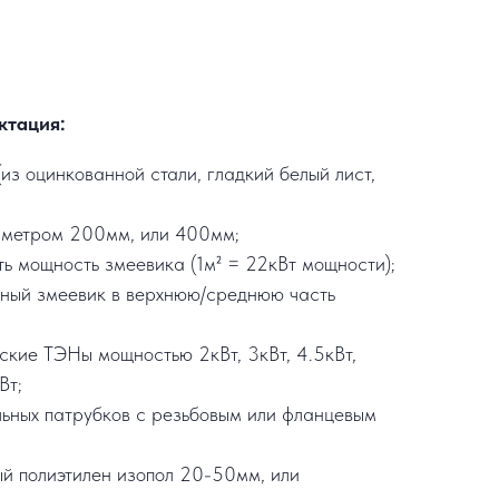
ктация:
из оцинкованной стали, гладкий белый лист,
аметром 200мм, или 400мм;
ть мощность змеевика (1м² = 22кВт мощности);
ьный змеевик в верхнюю/среднюю часть
еские ТЭНы мощностью 2кВт, 3кВт, 4.5кВт,
Вт;
льных патрубков с резьбовым или фланцевым
ый полиэтилен изопол 20-50мм, или