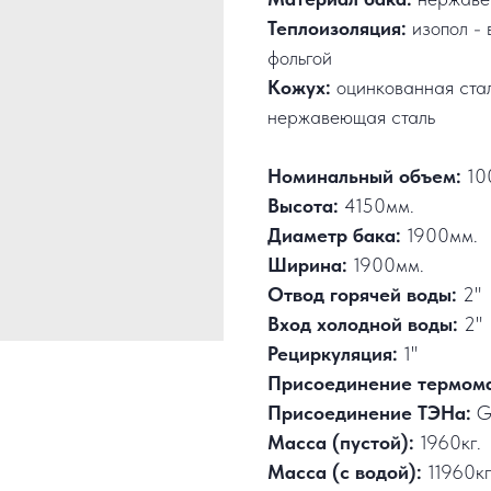
Теплоизоляция:
изопол - 
фольгой
Кожух:
оцинкованная ста
нержавеющая сталь
Номинальный объем:
10
Высота:
4150мм.
Диаметр бака:
1900мм.
Ширина:
1900мм.
Отвод горячей воды:
2"
Вход холодной воды:
2"
Рециркуляция:
1"
Присоединение термом
Присоединение ТЭНа:
G
Масса (пустой):
1960кг.
Масса (с водой):
11960к