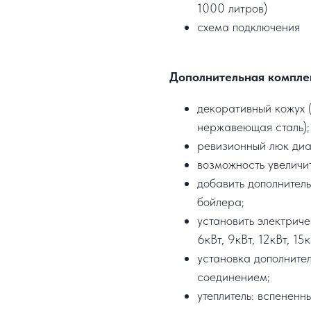
1000 литров)
схема подключения
Дополнительная компле
декоративный кожух (
нержавеющая сталь);
ревизионный люк ди
возможность увеличи
добавить дополнител
бойлера;
установить электрич
6кВт, 9кВт, 12кВт, 15к
установка дополните
соединением;
утеплитель: вспененн