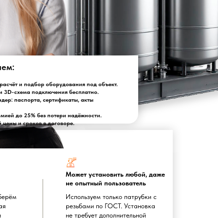
лем:
асчёт и подбор оборудования под объект.
и 3D-схема подключения бесплатно.
ндер: паспорта, сертификаты, акты
омией до 25% без потери надёжности.
цены и сроков в договоре.
Может установить любой, даже
не опытный пользователь
берём
Используем только патрубки с
ая
резьбами по ГОСТ. Установка
и
не требует дополнительной