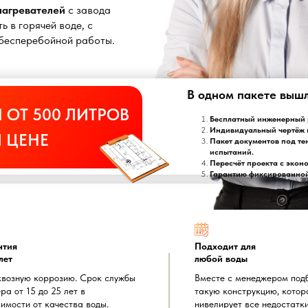
онагревателей
с завода
ь в горячей воде, с
т бесперебойной работы.
В одном пакете выш
 ОТ 500 ЛИТРОВ
Бесплатный инженерный р
Индивидуальный чертёж 
 ЦЕНЕ
Пакет документов под те
испытаний.
Пересчёт проекта с экон
Гарантию фиксированной 
нтия
Подходит для
лет
любой воды
квозную коррозию. Срок службы
Вместе с менеджером под
ра от 15 до 25 лет в
такую конструкцию, котор
имости от качества воды.
нивелирует все недостатк