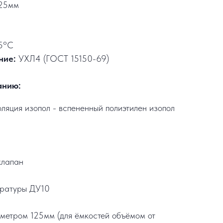
25мм
5°C
ние:
УХЛ4 (ГОСТ 15150-69)
анию:
ляция изопол - вспененный полиэтилен изопол
клапан
ературы ДУ10
метром 125мм (для ёмкостей объёмом от