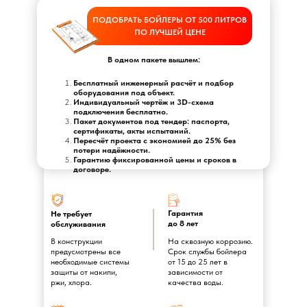
ПОДОБРАТЬ БОЙЛЕРЫ ОТ 500 ЛИТРОВ
ПО ЛУЧШЕЙ ЦЕНЕ
В одном пакете вышлем:
Бесплатный инженерный расчёт и подбор
оборудования под объект.
Индивидуальный чертёж и 3D-схема
подключения бесплатно.
Пакет документов под тендер: паспорта,
сертификаты, акты испытаний.
Пересчёт проекта с экономией до 25% без
потери надёжности.
Гарантию фиксированной цены и сроков в
договоре.
Гарантия
Не требует
до 8 лет
обслуживания
В конструкции
На сквозную коррозию.
предусмотрены все
Срок службы бойлера
необходимые системы
от 15 до 25 лет в
защиты от накипи,
зависимости от
ржи, хлора.
качества воды.