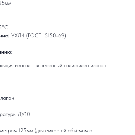
25мм
5°C
ние:
УХЛ4 (ГОСТ 15150-69)
анию:
ляция изопол - вспененный полиэтилен изопол
клапан
ературы ДУ10
метром 125мм (для ёмкостей объёмом от