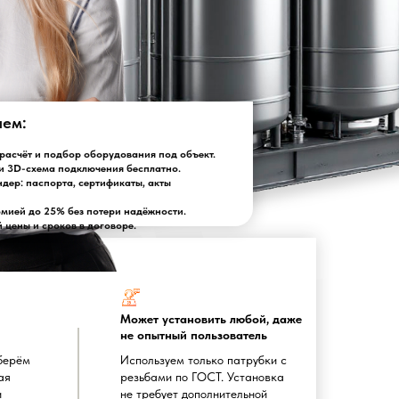
лем:
асчёт и подбор оборудования под объект.
и 3D-схема подключения бесплатно.
ндер: паспорта, сертификаты, акты
омией до 25% без потери надёжности.
цены и сроков в договоре.
Может установить любой, даже
не опытный пользователь
берём
Используем только патрубки с
ая
резьбами по ГОСТ. Установка
и
не требует дополнительной