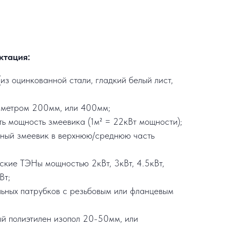
ктация:
из оцинкованной стали, гладкий белый лист,
аметром 200мм, или 400мм;
ть мощность змеевика (1м² = 22кВт мощности);
ьный змеевик в верхнюю/среднюю часть
еские ТЭНы мощностью 2кВт, 3кВт, 4.5кВт,
Вт;
льных патрубков с резьбовым или фланцевым
ый полиэтилен изопол 20-50мм, или