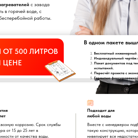
онагревателей
с завода
ь в горячей воде, с
т бесперебойной работы.
В одном пакете выш
 ОТ 500 ЛИТРОВ
Бесплатный инженерный р
Индивидуальный чертёж 
 ЦЕНЕ
Пакет документов под те
испытаний.
Пересчёт проекта с экон
Гарантию фиксированной 
нтия
Подходит для
лет
любой воды
квозную коррозию. Срок службы
Вместе с менеджером под
ра от 15 до 25 лет в
такую конструкцию, котор
имости от качества воды.
нивелирует все недостатк