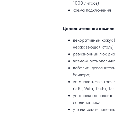
1000 литров)
схема подключения
Дополнительная компле
декоративный кожух (
нержавеющая сталь);
ревизионный люк ди
возможность увеличи
добавить дополнител
бойлера;
установить электрич
6кВт, 9кВт, 12кВт, 15к
установка дополните
соединением;
утеплитель: вспененн