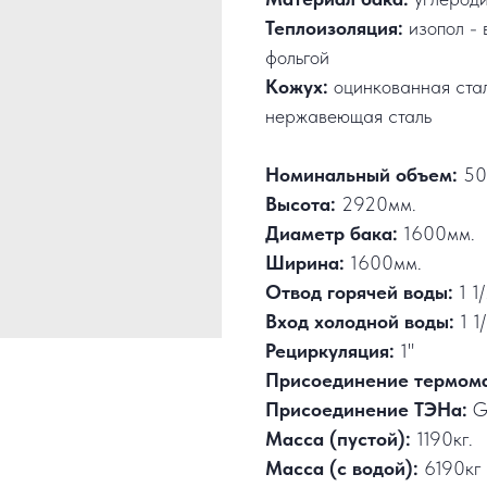
Теплоизоляция:
изопол - 
фольгой
Кожух:
оцинкованная ста
нержавеющая сталь
Номинальный объем:
50
Высота:
2920мм.
Диаметр бака:
1600мм.
Ширина:
1600мм.
Отвод горячей воды:
1 1
Вход холодной воды:
1 1
Рециркуляция:
1"
Присоединение термом
Присоединение ТЭНа:
G
Масса (пустой):
1190кг.
Масса (с водой):
6190кг