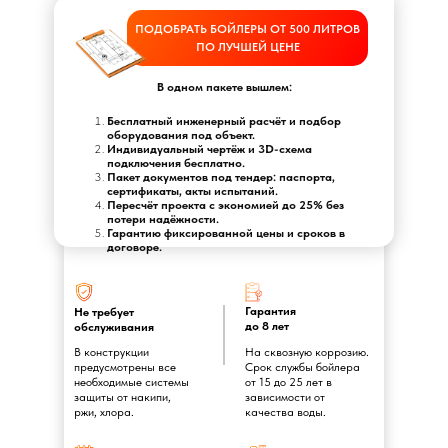
ПОДОБРАТЬ БОЙЛЕРЫ ОТ 500 ЛИТРОВ
ПО ЛУЧШЕЙ ЦЕНЕ
В одном пакете вышлем:
Бесплатный инженерный расчёт и подбор
оборудования под объект.
Индивидуальный чертёж и 3D-схема
подключения бесплатно.
Пакет документов под тендер: паспорта,
сертификаты, акты испытаний.
Пересчёт проекта с экономией до 25% без
потери надёжности.
Гарантию фиксированной цены и сроков в
договоре.
Гарантия
Не требует
до 8 лет
обслуживания
В конструкции
На сквозную коррозию.
предусмотрены все
Срок службы бойлера
необходимые системы
от 15 до 25 лет в
защиты от накипи,
зависимости от
ржи, хлора.
качества воды.