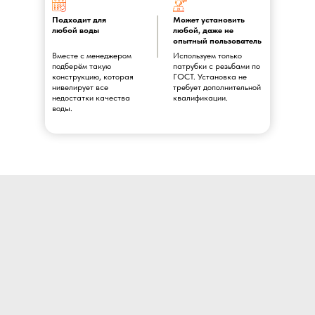
Подходит для
Может установить
любой воды
любой, даже не
опытный пользователь
Вместе с менеджером
Используем только
подберём такую
патрубки с резьбами по
конструкцию, которая
ГОСТ. Установка не
нивелирует все
требует дополнительной
недостатки качества
квалификации.
воды.