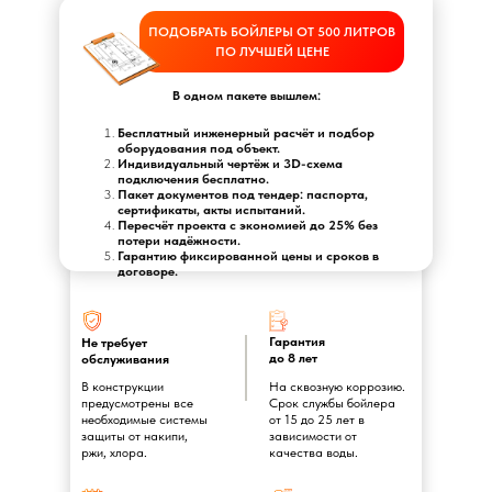
ПОДОБРАТЬ БОЙЛЕРЫ ОТ 500 ЛИТРОВ
ПО ЛУЧШЕЙ ЦЕНЕ
В одном пакете вышлем:
Бесплатный инженерный расчёт и подбор
оборудования под объект.
Индивидуальный чертёж и 3D-схема
подключения бесплатно.
Пакет документов под тендер: паспорта,
сертификаты, акты испытаний.
Пересчёт проекта с экономией до 25% без
потери надёжности.
Гарантию фиксированной цены и сроков в
договоре.
Гарантия
Не требует
до 8 лет
обслуживания
В конструкции
На сквозную коррозию.
предусмотрены все
Срок службы бойлера
необходимые системы
от 15 до 25 лет в
защиты от накипи,
зависимости от
ржи, хлора.
качества воды.