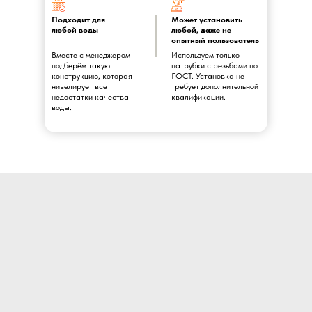
Подходит для
Может установить
любой воды
любой, даже не
опытный пользователь
Вместе с менеджером
Используем только
подберём такую
патрубки с резьбами по
конструкцию, которая
ГОСТ. Установка не
нивелирует все
требует дополнительной
недостатки качества
квалификации.
воды.