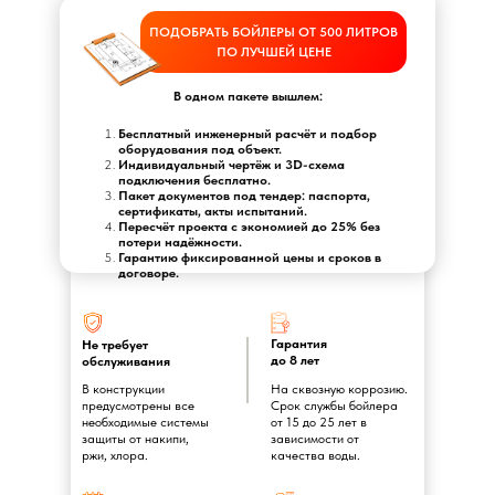
ПОДОБРАТЬ БОЙЛЕРЫ ОТ 500 ЛИТРОВ
ПО ЛУЧШЕЙ ЦЕНЕ
В одном пакете вышлем:
Бесплатный инженерный расчёт и подбор
оборудования под объект.
Индивидуальный чертёж и 3D-схема
подключения бесплатно.
Пакет документов под тендер: паспорта,
сертификаты, акты испытаний.
Пересчёт проекта с экономией до 25% без
потери надёжности.
Гарантию фиксированной цены и сроков в
договоре.
Гарантия
Не требует
до 8 лет
обслуживания
В конструкции
На сквозную коррозию.
предусмотрены все
Срок службы бойлера
необходимые системы
от 15 до 25 лет в
защиты от накипи,
зависимости от
ржи, хлора.
качества воды.