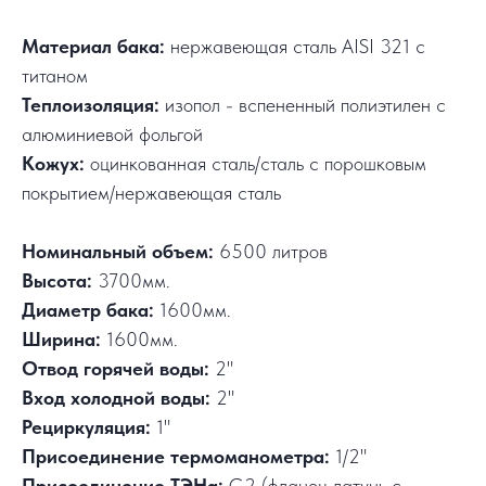
Материал бака:
нержавеющая сталь AISI 321 с
титаном
Теплоизоляция:
изопол - вспененный полиэтилен с
алюминиевой фольгой
Кожух:
оцинкованная сталь/сталь с порошковым
покрытием/нержавеющая сталь
Номинальный объем:
6500 литров
Высота:
3700мм.
Диаметр бака:
1600мм.
Ширина:
1600мм.
Отвод горячей воды:
2"
Вход холодной воды:
2"
Рециркуляция:
1"
Присоединение термоманометра:
1/2"
Присоединение ТЭНа:
G2 (фланец латунь с