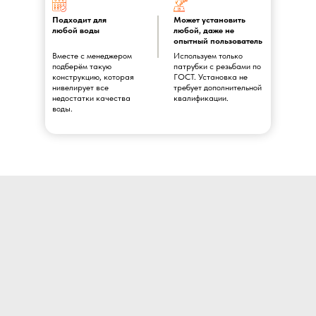
Подходит для
Может установить
любой воды
любой, даже не
опытный пользователь
Вместе с менеджером
Используем только
подберём такую
патрубки с резьбами по
конструкцию, которая
ГОСТ. Установка не
нивелирует все
требует дополнительной
недостатки качества
квалификации.
воды.