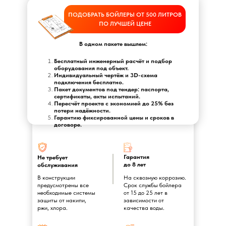
ПОДОБРАТЬ БОЙЛЕРЫ ОТ 500 ЛИТРОВ
ПО ЛУЧШЕЙ ЦЕНЕ
В одном пакете вышлем:
Бесплатный инженерный расчёт и подбор
оборудования под объект.
Индивидуальный чертёж и 3D-схема
подключения бесплатно.
Пакет документов под тендер: паспорта,
сертификаты, акты испытаний.
Пересчёт проекта с экономией до 25% без
потери надёжности.
Гарантию фиксированной цены и сроков в
договоре.
Гарантия
Не требует
до 8 лет
обслуживания
В конструкции
На сквозную коррозию.
предусмотрены все
Срок службы бойлера
необходимые системы
от 15 до 25 лет в
защиты от накипи,
зависимости от
ржи, хлора.
качества воды.