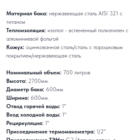
Материал бака:
нержавеющая сталь AISI 321 с
титаном
Теплоизоляция:
изопол - вспененный полиэтилен с
алюминиевой фольгой
Кожух:
оцинкованная сталь/сталь с порошковым
покрытием/нержавеющая сталь
Номинальный объем:
700 литров
Высота:
2700мм.
Диаметр бака:
600мм.
Ширина:
600мм.
Отвод горячей воды:
1"
Вход холодной воды:
1"
Рециркуляция:
1"
Присоединение термоманометра:
1/2"
Присоединение ТЭНа:
G2 (фланец латунь с