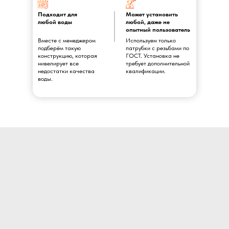
Подходит для
Может установить
любой воды
любой, даже не
опытный пользователь
Вместе с менеджером
Используем только
подберём такую
патрубки с резьбами по
конструкцию, которая
ГОСТ. Установка не
нивелирует все
требует дополнительной
недостатки качества
квалификации.
воды.