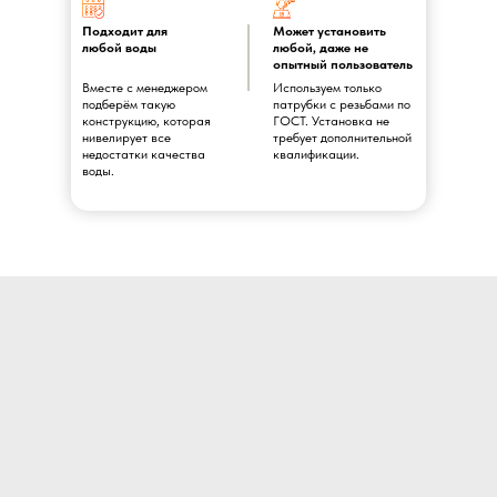
Подходит для
Может установить
любой воды
любой, даже не
опытный пользователь
Вместе с менеджером
Используем только
подберём такую
патрубки с резьбами по
конструкцию, которая
ГОСТ. Установка не
нивелирует все
требует дополнительной
недостатки качества
квалификации.
воды.