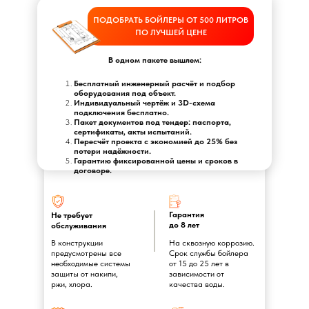
ПОДОБРАТЬ БОЙЛЕРЫ ОТ 500 ЛИТРОВ
ПО ЛУЧШЕЙ ЦЕНЕ
В одном пакете вышлем:
Бесплатный инженерный расчёт и подбор
оборудования под объект.
Индивидуальный чертёж и 3D-схема
подключения бесплатно.
Пакет документов под тендер: паспорта,
сертификаты, акты испытаний.
Пересчёт проекта с экономией до 25% без
потери надёжности.
Гарантию фиксированной цены и сроков в
договоре.
Гарантия
Не требует
до 8 лет
обслуживания
В конструкции
На сквозную коррозию.
предусмотрены все
Срок службы бойлера
необходимые системы
от 15 до 25 лет в
защиты от накипи,
зависимости от
ржи, хлора.
качества воды.