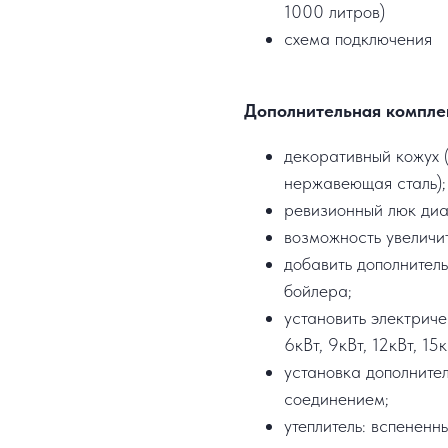
1000 литров)
схема подключения
Дополнительная компле
декоративный кожух (
нержавеющая сталь);
ревизионный люк ди
возможность увеличи
добавить дополнител
бойлера;
установить электрич
6кВт, 9кВт, 12кВт, 15к
установка дополните
соединением;
утеплитель: вспененн