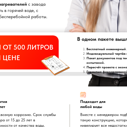
онагревателей
с завода
ь в горячей воде, с
т бесперебойной работы.
В одном пакете выш
 ОТ 500 ЛИТРОВ
Бесплатный инженерный р
Индивидуальный чертёж 
 ЦЕНЕ
Пакет документов под те
испытаний.
Пересчёт проекта с экон
Гарантию фиксированной 
нтия
Подходит для
лет
любой воды
квозную коррозию. Срок службы
Вместе с менеджером под
ра от 15 до 25 лет в
такую конструкцию, котор
имости от качества воды.
нивелирует все недостатк