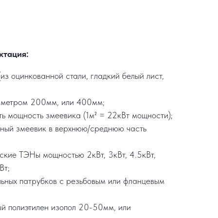
ктация:
из оцинкованной стали, гладкий белый лист,
аметром 200мм, или 400мм;
ть мощность змеевика (1м² = 22кВт мощности);
ьный змеевик в верхнюю/среднюю часть
еские ТЭНы мощностью 2кВт, 3кВт, 4.5кВт,
Вт;
льных патрубков с резьбовым или фланцевым
ый полиэтилен изопол 20-50мм, или