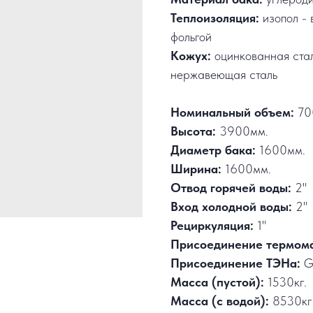
Теплоизоляция:
изопол - 
фольгой
Кожух:
оцинкованная ста
нержавеющая сталь
Номинальный объем:
70
Высота:
3900мм.
Диаметр бака:
1600мм.
Ширина:
1600мм.
Отвод горячей воды:
2"
Вход холодной воды:
2"
Рециркуляция:
1"
Присоединение термом
Присоединение ТЭНа:
G
Масса (пустой):
1530кг.
Масса (с водой):
8530кг