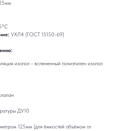
25мм
5°C
ние:
УХЛ4 (ГОСТ 15150-69)
анию:
ляция изопол - вспененный полиэтилен изопол
клапан
ературы ДУ10
метром 125мм (для ёмкостей объёмом от