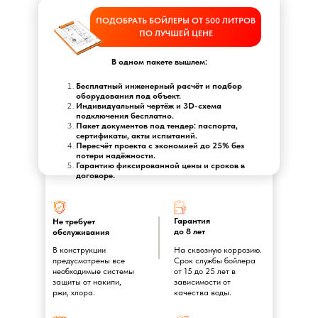
ПОДОБРАТЬ БОЙЛЕРЫ ОТ 500 ЛИТРОВ
ПО ЛУЧШЕЙ ЦЕНЕ
В одном пакете вышлем:
Бесплатный инженерный расчёт и подбор
оборудования под объект.
Индивидуальный чертёж и 3D-схема
подключения бесплатно.
Пакет документов под тендер: паспорта,
сертификаты, акты испытаний.
Пересчёт проекта с экономией до 25% без
потери надёжности.
Гарантию фиксированной цены и сроков в
договоре.
Гарантия
Не требует
до 8 лет
обслуживания
В конструкции
На сквозную коррозию.
предусмотрены все
Срок службы бойлера
необходимые системы
от 15 до 25 лет в
защиты от накипи,
зависимости от
ржи, хлора.
качества воды.