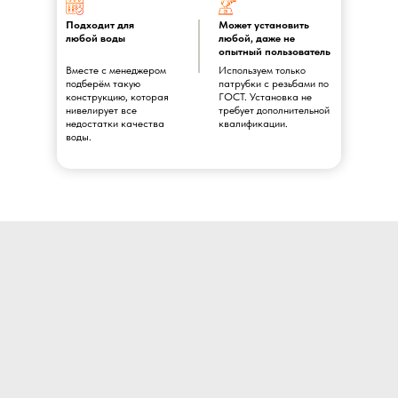
Подходит для
Может установить
любой воды
любой, даже не
опытный пользователь
Вместе с менеджером
Используем только
подберём такую
патрубки с резьбами по
конструкцию, которая
ГОСТ. Установка не
нивелирует все
требует дополнительной
недостатки качества
квалификации.
воды.