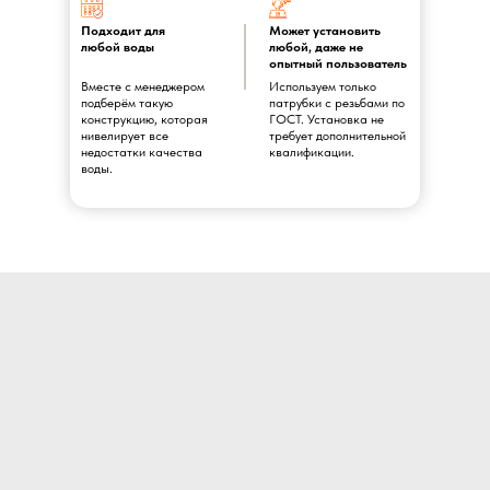
Подходит для
Может установить
любой воды
любой, даже не
опытный пользователь
Вместе с менеджером
Используем только
подберём такую
патрубки с резьбами по
конструкцию, которая
ГОСТ. Установка не
нивелирует все
требует дополнительной
недостатки качества
квалификации.
воды.