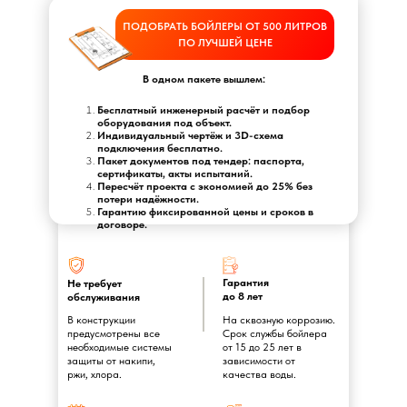
ПОДОБРАТЬ БОЙЛЕРЫ ОТ 500 ЛИТРОВ
ПО ЛУЧШЕЙ ЦЕНЕ
В одном пакете вышлем:
Бесплатный инженерный расчёт и подбор
оборудования под объект.
Индивидуальный чертёж и 3D-схема
подключения бесплатно.
Пакет документов под тендер: паспорта,
сертификаты, акты испытаний.
Пересчёт проекта с экономией до 25% без
потери надёжности.
Гарантию фиксированной цены и сроков в
договоре.
Гарантия
Не требует
до 8 лет
обслуживания
В конструкции
На сквозную коррозию.
предусмотрены все
Срок службы бойлера
необходимые системы
от 15 до 25 лет в
защиты от накипи,
зависимости от
ржи, хлора.
качества воды.