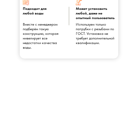
Подходит для
Может установить
любой воды
любой, даже не
опытный пользователь
Вместе с менеджером
Используем только
подберём такую
патрубки с резьбами по
конструкцию, которая
ГОСТ. Установка не
нивелирует все
требует дополнительной
недостатки качества
квалификации.
воды.