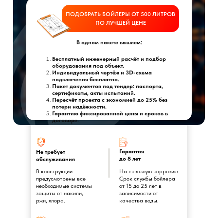
ПОДОБРАТЬ БОЙЛЕРЫ ОТ 500 ЛИТРОВ
ПО ЛУЧШЕЙ ЦЕНЕ
В одном пакете вышлем:
Бесплатный инженерный расчёт и подбор
оборудования под объект.
Индивидуальный чертёж и 3D-схема
подключения бесплатно.
Пакет документов под тендер: паспорта,
сертификаты, акты испытаний.
Пересчёт проекта с экономией до 25% без
потери надёжности.
Гарантию фиксированной цены и сроков в
договоре.
Гарантия
Не требует
до 8 лет
обслуживания
В конструкции
На сквозную коррозию.
предусмотрены все
Срок службы бойлера
необходимые системы
от 15 до 25 лет в
защиты от накипи,
зависимости от
ржи, хлора.
качества воды.