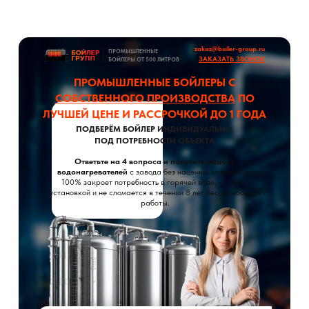
zakaz@boiler-group.ru
ПРОМЫШЛЕННЫЕ
ЗАКАЗАТЬ ЗВОНОК
БОЙЛЕРЫ ОТ 500 ЛИТРОВ
ПРОМЫШЛЕННЫЕ БОЙЛЕРЫ С
СОБСТВЕННОГО ПРОИЗВОДСТВА
ПО
ЛУЧШЕЙ ЦЕНЕ И РАССРОЧКОЙ ДО 1 ГОДА
ПОДБЕРЁМ БОЙЛЕР ИНДИВИДУАЛЬНО
ПОД ПОТРЕБНОСТИ ОБЪЕКТА
Ответьте на 4 вопроса и получите подбор
водонагревателей
с завода без наценки, который на
100% закроет потребность в горячей воде, с легкой
установкой и не сломается в течении 8 лет бесперебойной
работы.