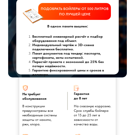
ПОДОБРАТЬ БОЙЛЕРЫ ОТ 500 ЛИТРОВ
ПО ЛУЧШЕЙ ЦЕНЕ
В одном пакете вышлем:
Бесплатный инженерный расчёт и подбор
оборудования под объект.
Индивидуальный чертёж и 3D-схема
подключения бесплатно.
Пакет документов под тендер: паспорта,
сертификаты, акты испытаний.
Пересчёт проекта с экономией до 25% без
потери надёжности.
Гарантию фиксированной цены и сроков в
договоре.
Гарантия
Не требует
до 8 лет
обслуживания
В конструкции
На сквозную коррозию.
предусмотрены все
Срок службы бойлера
необходимые системы
от 15 до 25 лет в
защиты от накипи,
зависимости от
ржи, хлора.
качества воды.