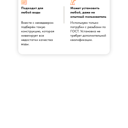
Подходит для
Может установить
любой воды
любой, даже не
опытный пользователь
Вместе с менеджером
Используем только
подберём такую
патрубки с резьбами по
конструкцию, которая
ГОСТ. Установка не
нивелирует все
требует дополнительной
недостатки качества
квалификации.
воды.