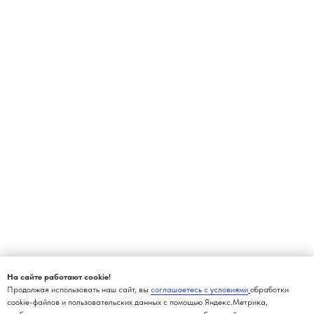
На сайте работают cookie!
Продолжая использовать наш сайт, вы
соглашаетесь с условиями
обработки
cookie-файлов и пользовательских данных с помощью Яндекс.Метрика,