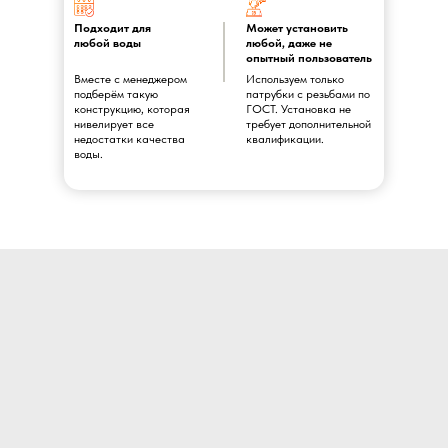
Подходит для
Может установить
любой воды
любой, даже не
опытный пользователь
Вместе с менеджером
Используем только
подберём такую
патрубки с резьбами по
конструкцию, которая
ГОСТ. Установка не
нивелирует все
требует дополнительной
недостатки качества
квалификации.
воды.