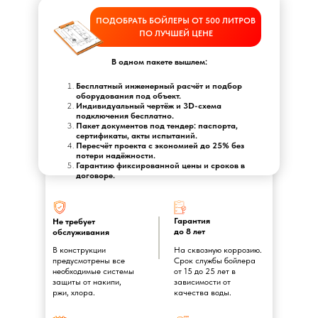
ПОДОБРАТЬ БОЙЛЕРЫ ОТ 500 ЛИТРОВ
ПО ЛУЧШЕЙ ЦЕНЕ
В одном пакете вышлем:
Бесплатный инженерный расчёт и подбор
оборудования под объект.
Индивидуальный чертёж и 3D-схема
подключения бесплатно.
Пакет документов под тендер: паспорта,
сертификаты, акты испытаний.
Пересчёт проекта с экономией до 25% без
потери надёжности.
Гарантию фиксированной цены и сроков в
договоре.
Гарантия
Не требует
до 8 лет
обслуживания
В конструкции
На сквозную коррозию.
предусмотрены все
Срок службы бойлера
необходимые системы
от 15 до 25 лет в
защиты от накипи,
зависимости от
ржи, хлора.
качества воды.